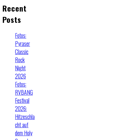
Recent
Posts
Fotos:
Pyraser
Classic
Rock
Night
2026
Fotos:
RVBANG
Festival
2026:
Hitzeschla
cht auf
dem Holy