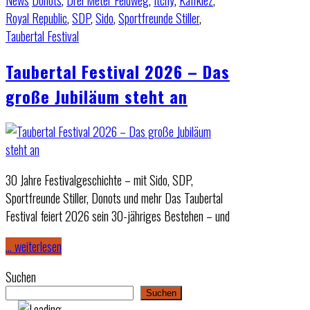
News
Donots
,
Drei Meter Feldweg
,
Itchy
,
Kaffkiez
,
Royal Republic
,
SDP
,
Sido
,
Sportfreunde Stiller
,
Taubertal Festival
Taubertal Festival 2026 – Das
große Jubiläum steht an
30 Jahre Festivalgeschichte – mit Sido, SDP,
Sportfreunde Stiller, Donots und mehr Das Taubertal
Festival feiert 2026 sein 30-jähriges Bestehen – und
… weiterlesen
Suchen
Suchen