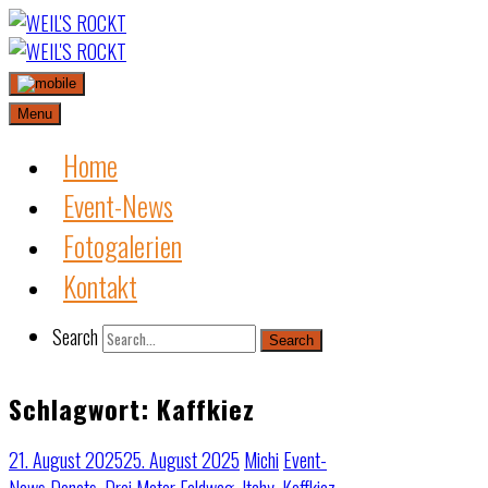
Skip
to
content
Menu
Home
Event-News
Fotogalerien
Kontakt
Search
Search
Schlagwort:
Kaffkiez
21. August 2025
25. August 2025
Michi
Event-