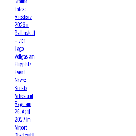
Ground
Fotos:
Rockharz
2026 in
Ballenstedt
– vier
Tage
Vollgas am
Flugplatz
Event-
News:
Sonata
Artica und
Rage am
26. April
2027 im
Airport
Obertraubli