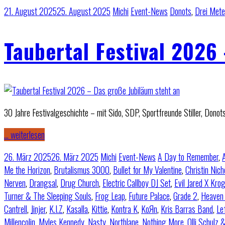
21. August 2025
25. August 2025
Michi
Event-News
Donots
,
Drei Mete
Taubertal Festival 2026
30 Jahre Festivalgeschichte – mit Sido, SDP, Sportfreunde Stiller, Dono
… weiterlesen
26. März 2025
26. März 2025
Michi
Event-News
A Day to Remember
,
Me the Horizon
,
Brutalismus 3000
,
Bullet for My Valentine
,
Christin Nich
Nerven
,
Drangsal
,
Drug Church
,
Electric Callboy DJ Set
,
Evil Jared X Krog
Turner & The Sleeping Souls
,
Frog Leap
,
Future Palace
,
Grade 2
,
Heaven 
Cantrell
,
Jinjer
,
K.I.Z
,
Kasalla
,
Kittie
,
Kontra K
,
KoЯn
,
Kris Barras Band
,
Le
Millencolin
,
Myles Kennedy
,
Nasty
,
Northlane
,
Nothing More
,
Olli Schulz 