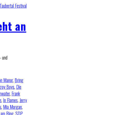
Taubertal Festival
eht an
– und
on Manor
,
Bring
troy Boys
,
Die
hwater
,
Frank
e
,
In Flames
,
Jerry
s
,
Mia Morgan
,
 am Ring
,
SDP
,