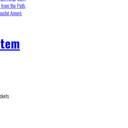
 from the Path
,
ouché Amoré
,
ftem
ickets