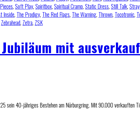
 Pieces
,
Soft Play
,
Spiritbox
,
Spiritual Cramp
,
Static Dress
,
Still Talk
,
Stray
t Inside
,
The Prodigy
,
The Red Flags
,
The Warning
,
Thrown
,
Tocotronic
,
T
,
Zebrahead
,
Zetra
,
ZSK
s Jubiläum mit ausverkau
2025 sein 40-jähriges Bestehen am Nürburgring. Mit 90.000 verkauften T