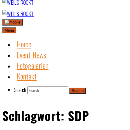
Skip
to
content
Menu
Home
Event-News
Fotogalerien
Kontakt
Search
Search
Schlagwort:
SDP