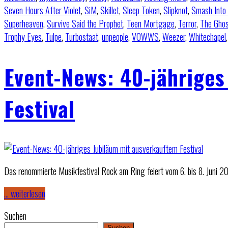
Seven Hours After Violet
,
SiM
,
Skillet
,
Sleep Token
,
Slipknot
,
Smash Into
Superheaven
,
Survive Said the Prophet
,
Teen Mortgage
,
Terror
,
The Ghos
Trophy Eyes
,
Tulpe
,
Turbostaat
,
unpeople
,
VOWWS
,
Weezer
,
Whitechapel
Event-News: 40-jährige
Festival
Das renommierte Musikfestival Rock am Ring feiert vom 6. bis 8. Juni 
… weiterlesen
Suchen
Suchen