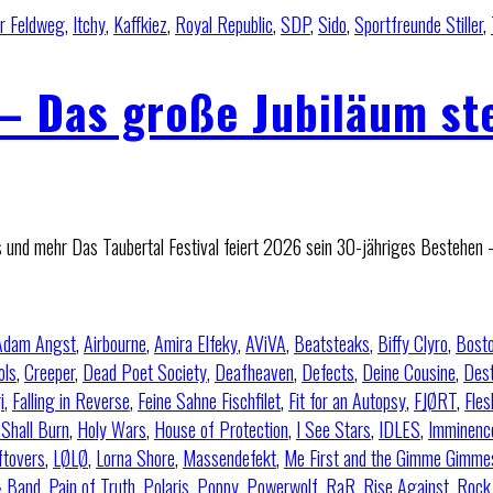
r Feldweg
,
Itchy
,
Kaffkiez
,
Royal Republic
,
SDP
,
Sido
,
Sportfreunde Stiller
,
 – Das große Jubiläum st
ts und mehr Das Taubertal Festival feiert 2026 sein 30-jähriges Bestehen 
Adam Angst
,
Airbourne
,
Amira Elfeky
,
AViVA
,
Beatsteaks
,
Biffy Clyro
,
Bost
ols
,
Creeper
,
Dead Poet Society
,
Deafheaven
,
Defects
,
Deine Cousine
,
Des
i
,
Falling in Reverse
,
Feine Sahne Fischfilet
,
Fit for an Autopsy
,
FJØRT
,
Fles
Shall Burn
,
Holy Wars
,
House of Protection
,
I See Stars
,
IDLES
,
Imminenc
ftovers
,
LØLØ
,
Lorna Shore
,
Massendefekt
,
Me First and the Gimme Gimme
& Band
,
Pain of Truth
,
Polaris
,
Poppy
,
Powerwolf
,
RaR
,
Rise Against
,
Rock