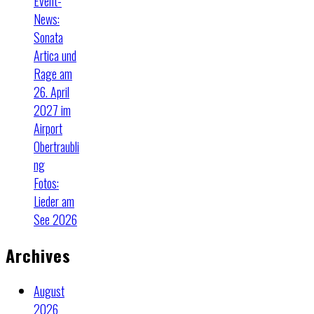
Event-
News:
Sonata
Artica und
Rage am
26. April
2027 im
Airport
Obertraubli
ng
Fotos:
Lieder am
See 2026
Archives
August
2026