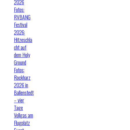
2026
Fotos:
RVBANG
Festival
2026:
Hitzeschla
cht auf
dem Holy
Ground
Fotos:
Rockharz
2026 in
Ballenstedt
– vier
Tage
Vollgas am
Flugplatz