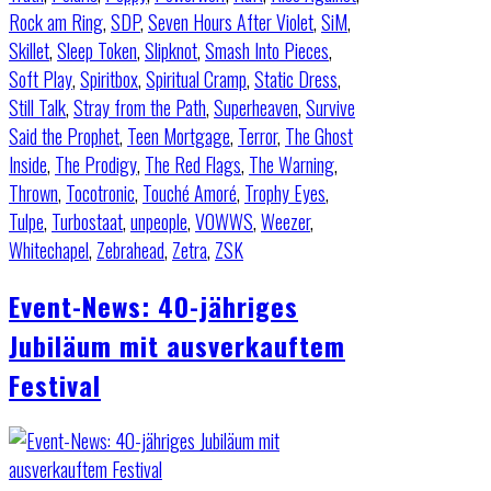
Rock am Ring
,
SDP
,
Seven Hours After Violet
,
SiM
,
Skillet
,
Sleep Token
,
Slipknot
,
Smash Into Pieces
,
Soft Play
,
Spiritbox
,
Spiritual Cramp
,
Static Dress
,
Still Talk
,
Stray from the Path
,
Superheaven
,
Survive
Said the Prophet
,
Teen Mortgage
,
Terror
,
The Ghost
Inside
,
The Prodigy
,
The Red Flags
,
The Warning
,
Thrown
,
Tocotronic
,
Touché Amoré
,
Trophy Eyes
,
Tulpe
,
Turbostaat
,
unpeople
,
VOWWS
,
Weezer
,
Whitechapel
,
Zebrahead
,
Zetra
,
ZSK
Event-News: 40-jähriges
Jubiläum mit ausverkauftem
Festival