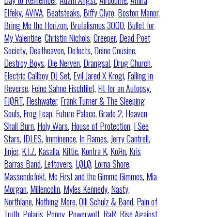
Day to Remember
,
Adam Angst
,
Airbourne
,
Amira
Elfeky
,
AViVA
,
Beatsteaks
,
Biffy Clyro
,
Boston Manor
,
Bring Me the Horizon
,
Brutalismus 3000
,
Bullet for
My Valentine
,
Christin Nichols
,
Creeper
,
Dead Poet
Society
,
Deafheaven
,
Defects
,
Deine Cousine
,
Destroy Boys
,
Die Nerven
,
Drangsal
,
Drug Church
,
Electric Callboy DJ Set
,
Evil Jared X Krogi
,
Falling in
Reverse
,
Feine Sahne Fischfilet
,
Fit for an Autopsy
,
FJØRT
,
Fleshwater
,
Frank Turner & The Sleeping
Souls
,
Frog Leap
,
Future Palace
,
Grade 2
,
Heaven
Shall Burn
,
Holy Wars
,
House of Protection
,
I See
Stars
,
IDLES
,
Imminence
,
In Flames
,
Jerry Cantrell
,
Jinjer
,
K.I.Z
,
Kasalla
,
Kittie
,
Kontra K
,
KoЯn
,
Kris
Barras Band
,
Leftovers
,
LØLØ
,
Lorna Shore
,
Massendefekt
,
Me First and the Gimme Gimmes
,
Mia
Morgan
,
Millencolin
,
Myles Kennedy
,
Nasty
,
Northlane
,
Nothing More
,
Olli Schulz & Band
,
Pain of
Truth
,
Polaris
,
Poppy
,
Powerwolf
,
RaR
,
Rise Against
,