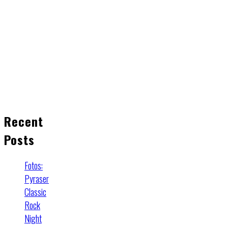
Recent
Posts
Fotos:
Pyraser
Classic
Rock
Night