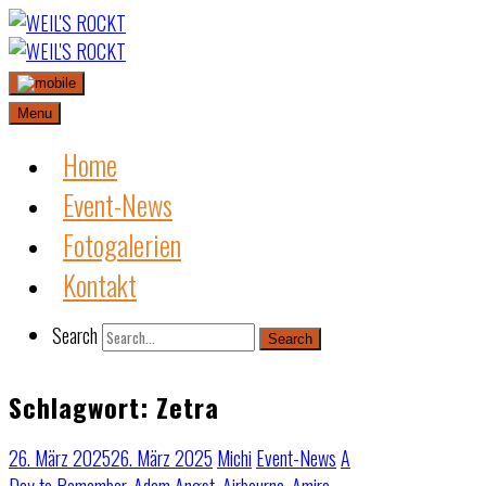
Skip
to
content
Menu
Home
Event-News
Fotogalerien
Kontakt
Search
Search
Schlagwort:
Zetra
26. März 2025
26. März 2025
Michi
Event-News
A