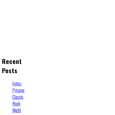
Recent
Posts
Fotos:
Pyraser
Classic
Rock
Night