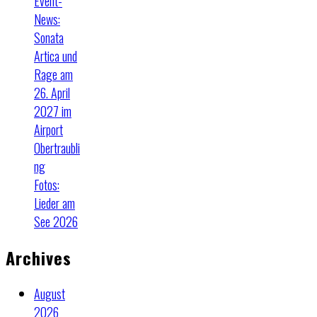
Event-
News:
Sonata
Artica und
Rage am
26. April
2027 im
Airport
Obertraubli
ng
Fotos:
Lieder am
See 2026
Archives
August
2026