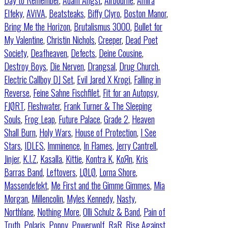
Day to Remember
,
Adam Angst
,
Airbourne
,
Amira
Elfeky
,
AViVA
,
Beatsteaks
,
Biffy Clyro
,
Boston Manor
,
Bring Me the Horizon
,
Brutalismus 3000
,
Bullet for
My Valentine
,
Christin Nichols
,
Creeper
,
Dead Poet
Society
,
Deafheaven
,
Defects
,
Deine Cousine
,
Destroy Boys
,
Die Nerven
,
Drangsal
,
Drug Church
,
Electric Callboy DJ Set
,
Evil Jared X Krogi
,
Falling in
Reverse
,
Feine Sahne Fischfilet
,
Fit for an Autopsy
,
FJØRT
,
Fleshwater
,
Frank Turner & The Sleeping
Souls
,
Frog Leap
,
Future Palace
,
Grade 2
,
Heaven
Shall Burn
,
Holy Wars
,
House of Protection
,
I See
Stars
,
IDLES
,
Imminence
,
In Flames
,
Jerry Cantrell
,
Jinjer
,
K.I.Z
,
Kasalla
,
Kittie
,
Kontra K
,
KoЯn
,
Kris
Barras Band
,
Leftovers
,
LØLØ
,
Lorna Shore
,
Massendefekt
,
Me First and the Gimme Gimmes
,
Mia
Morgan
,
Millencolin
,
Myles Kennedy
,
Nasty
,
Northlane
,
Nothing More
,
Olli Schulz & Band
,
Pain of
Truth
,
Polaris
,
Poppy
,
Powerwolf
,
RaR
,
Rise Against
,