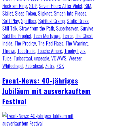
Rock am Ring
,
SDP
,
Seven Hours After Violet
,
SiM
,
Skillet
,
Sleep Token
,
Slipknot
,
Smash Into Pieces
,
Soft Play
,
Spiritbox
,
Spiritual Cramp
,
Static Dress
,
Still Talk
,
Stray from the Path
,
Superheaven
,
Survive
Said the Prophet
,
Teen Mortgage
,
Terror
,
The Ghost
Inside
,
The Prodigy
,
The Red Flags
,
The Warning
,
Thrown
,
Tocotronic
,
Touché Amoré
,
Trophy Eyes
,
Tulpe
,
Turbostaat
,
unpeople
,
VOWWS
,
Weezer
,
Whitechapel
,
Zebrahead
,
Zetra
,
ZSK
Event-News: 40-jähriges
Jubiläum mit ausverkauftem
Festival