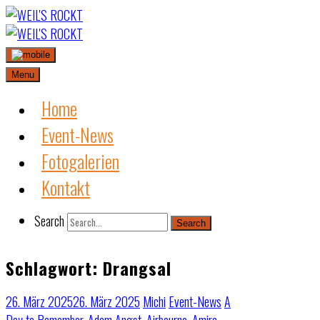
Skip
to
content
Menu
Home
Event-News
Fotogalerien
Kontakt
Search
Search
Schlagwort:
Drangsal
26. März 2025
26. März 2025
Michi
Event-News
A