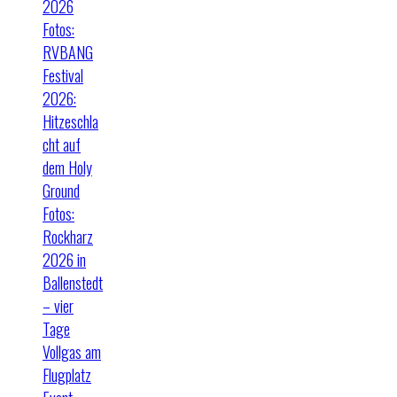
2026
Fotos:
RVBANG
Festival
2026:
Hitzeschla
cht auf
dem Holy
Ground
Fotos:
Rockharz
2026 in
Ballenstedt
– vier
Tage
Vollgas am
Flugplatz