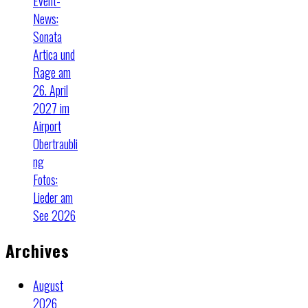
Event-
News:
Sonata
Artica und
Rage am
26. April
2027 im
Airport
Obertraubli
ng
Fotos:
Lieder am
See 2026
Archives
August
2026