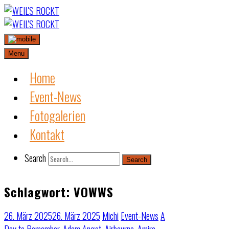
Skip
to
content
Menu
Home
Event-News
Fotogalerien
Kontakt
Search
Search
Schlagwort:
VOWWS
26. März 2025
26. März 2025
Michi
Event-News
A