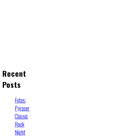
Recent
Posts
Fotos:
Pyraser
Classic
Rock
Night