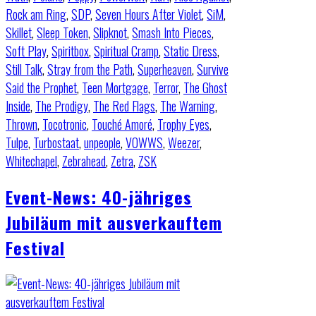
Rock am Ring
,
SDP
,
Seven Hours After Violet
,
SiM
,
Skillet
,
Sleep Token
,
Slipknot
,
Smash Into Pieces
,
Soft Play
,
Spiritbox
,
Spiritual Cramp
,
Static Dress
,
Still Talk
,
Stray from the Path
,
Superheaven
,
Survive
Said the Prophet
,
Teen Mortgage
,
Terror
,
The Ghost
Inside
,
The Prodigy
,
The Red Flags
,
The Warning
,
Thrown
,
Tocotronic
,
Touché Amoré
,
Trophy Eyes
,
Tulpe
,
Turbostaat
,
unpeople
,
VOWWS
,
Weezer
,
Whitechapel
,
Zebrahead
,
Zetra
,
ZSK
Event-News: 40-jähriges
Jubiläum mit ausverkauftem
Festival