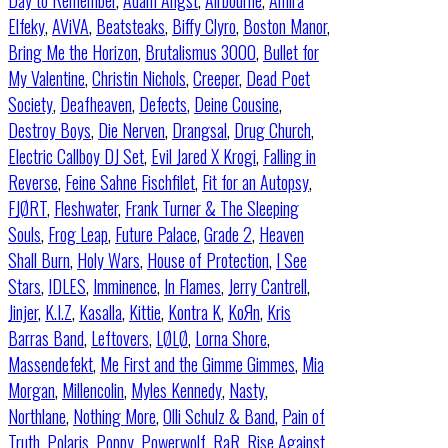
Day to Remember
,
Adam Angst
,
Airbourne
,
Amira
Elfeky
,
AViVA
,
Beatsteaks
,
Biffy Clyro
,
Boston Manor
,
Bring Me the Horizon
,
Brutalismus 3000
,
Bullet for
My Valentine
,
Christin Nichols
,
Creeper
,
Dead Poet
Society
,
Deafheaven
,
Defects
,
Deine Cousine
,
Destroy Boys
,
Die Nerven
,
Drangsal
,
Drug Church
,
Electric Callboy DJ Set
,
Evil Jared X Krogi
,
Falling in
Reverse
,
Feine Sahne Fischfilet
,
Fit for an Autopsy
,
FJØRT
,
Fleshwater
,
Frank Turner & The Sleeping
Souls
,
Frog Leap
,
Future Palace
,
Grade 2
,
Heaven
Shall Burn
,
Holy Wars
,
House of Protection
,
I See
Stars
,
IDLES
,
Imminence
,
In Flames
,
Jerry Cantrell
,
Jinjer
,
K.I.Z
,
Kasalla
,
Kittie
,
Kontra K
,
KoЯn
,
Kris
Barras Band
,
Leftovers
,
LØLØ
,
Lorna Shore
,
Massendefekt
,
Me First and the Gimme Gimmes
,
Mia
Morgan
,
Millencolin
,
Myles Kennedy
,
Nasty
,
Northlane
,
Nothing More
,
Olli Schulz & Band
,
Pain of
Truth
,
Polaris
,
Poppy
,
Powerwolf
,
RaR
,
Rise Against
,