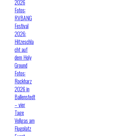
2026
Fotos:
RVBANG
Festival
2026:
Hitzeschla
cht auf
dem Holy
Ground
Fotos:
Rockharz
2026 in
Ballenstedt
– vier
Tage
Vollgas am
Flugplatz