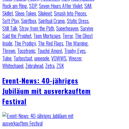
Rock am Ring
,
SDP
,
Seven Hours After Violet
,
SiM
,
Skillet
,
Sleep Token
,
Slipknot
,
Smash Into Pieces
,
Soft Play
,
Spiritbox
,
Spiritual Cramp
,
Static Dress
,
Still Talk
,
Stray from the Path
,
Superheaven
,
Survive
Said the Prophet
,
Teen Mortgage
,
Terror
,
The Ghost
Inside
,
The Prodigy
,
The Red Flags
,
The Warning
,
Thrown
,
Tocotronic
,
Touché Amoré
,
Trophy Eyes
,
Tulpe
,
Turbostaat
,
unpeople
,
VOWWS
,
Weezer
,
Whitechapel
,
Zebrahead
,
Zetra
,
ZSK
Event-News: 40-jähriges
Jubiläum mit ausverkauftem
Festival