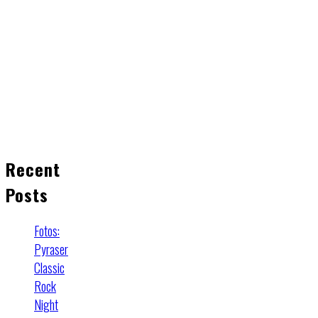
Recent
Posts
Fotos:
Pyraser
Classic
Rock
Night