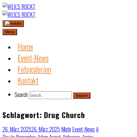
Skip
to
content
Menu
Home
Event-News
Fotogalerien
Kontakt
Search
Search
Schlagwort:
Drug Church
26. März 2025
26. März 2025
Michi
Event-News
A