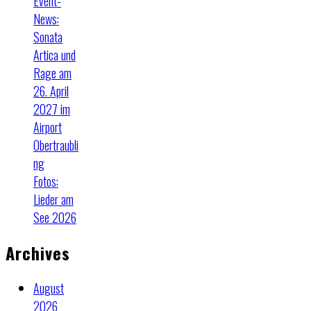
Event-
News:
Sonata
Artica und
Rage am
26. April
2027 im
Airport
Obertraubli
ng
Fotos:
Lieder am
See 2026
Archives
August
2026