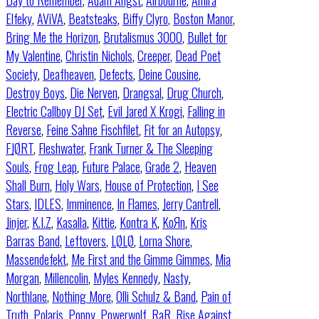
Day to Remember
,
Adam Angst
,
Airbourne
,
Amira
Elfeky
,
AViVA
,
Beatsteaks
,
Biffy Clyro
,
Boston Manor
,
Bring Me the Horizon
,
Brutalismus 3000
,
Bullet for
My Valentine
,
Christin Nichols
,
Creeper
,
Dead Poet
Society
,
Deafheaven
,
Defects
,
Deine Cousine
,
Destroy Boys
,
Die Nerven
,
Drangsal
,
Drug Church
,
Electric Callboy DJ Set
,
Evil Jared X Krogi
,
Falling in
Reverse
,
Feine Sahne Fischfilet
,
Fit for an Autopsy
,
FJØRT
,
Fleshwater
,
Frank Turner & The Sleeping
Souls
,
Frog Leap
,
Future Palace
,
Grade 2
,
Heaven
Shall Burn
,
Holy Wars
,
House of Protection
,
I See
Stars
,
IDLES
,
Imminence
,
In Flames
,
Jerry Cantrell
,
Jinjer
,
K.I.Z
,
Kasalla
,
Kittie
,
Kontra K
,
KoЯn
,
Kris
Barras Band
,
Leftovers
,
LØLØ
,
Lorna Shore
,
Massendefekt
,
Me First and the Gimme Gimmes
,
Mia
Morgan
,
Millencolin
,
Myles Kennedy
,
Nasty
,
Northlane
,
Nothing More
,
Olli Schulz & Band
,
Pain of
Truth
,
Polaris
,
Poppy
,
Powerwolf
,
RaR
,
Rise Against
,