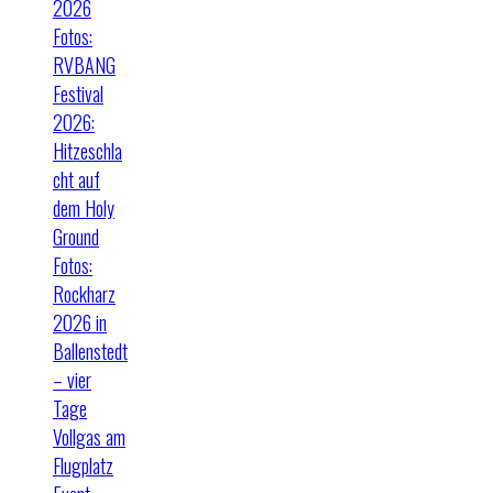
2026
Fotos:
RVBANG
Festival
2026:
Hitzeschla
cht auf
dem Holy
Ground
Fotos:
Rockharz
2026 in
Ballenstedt
– vier
Tage
Vollgas am
Flugplatz