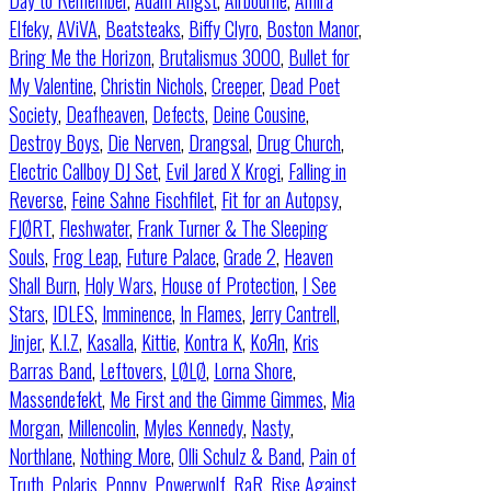
Day to Remember
,
Adam Angst
,
Airbourne
,
Amira
Elfeky
,
AViVA
,
Beatsteaks
,
Biffy Clyro
,
Boston Manor
,
Bring Me the Horizon
,
Brutalismus 3000
,
Bullet for
My Valentine
,
Christin Nichols
,
Creeper
,
Dead Poet
Society
,
Deafheaven
,
Defects
,
Deine Cousine
,
Destroy Boys
,
Die Nerven
,
Drangsal
,
Drug Church
,
Electric Callboy DJ Set
,
Evil Jared X Krogi
,
Falling in
Reverse
,
Feine Sahne Fischfilet
,
Fit for an Autopsy
,
FJØRT
,
Fleshwater
,
Frank Turner & The Sleeping
Souls
,
Frog Leap
,
Future Palace
,
Grade 2
,
Heaven
Shall Burn
,
Holy Wars
,
House of Protection
,
I See
Stars
,
IDLES
,
Imminence
,
In Flames
,
Jerry Cantrell
,
Jinjer
,
K.I.Z
,
Kasalla
,
Kittie
,
Kontra K
,
KoЯn
,
Kris
Barras Band
,
Leftovers
,
LØLØ
,
Lorna Shore
,
Massendefekt
,
Me First and the Gimme Gimmes
,
Mia
Morgan
,
Millencolin
,
Myles Kennedy
,
Nasty
,
Northlane
,
Nothing More
,
Olli Schulz & Band
,
Pain of
Truth
,
Polaris
,
Poppy
,
Powerwolf
,
RaR
,
Rise Against
,