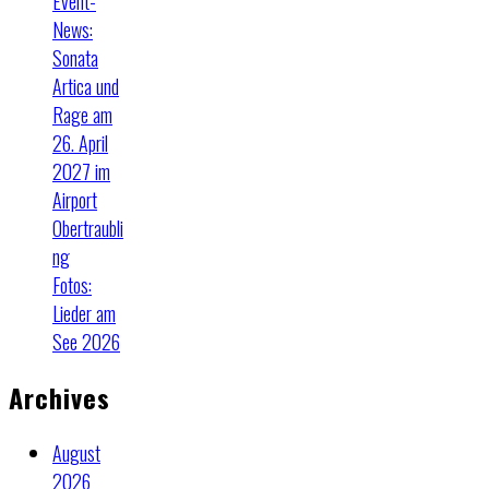
Event-
News:
Sonata
Artica und
Rage am
26. April
2027 im
Airport
Obertraubli
ng
Fotos:
Lieder am
See 2026
Archives
August
2026