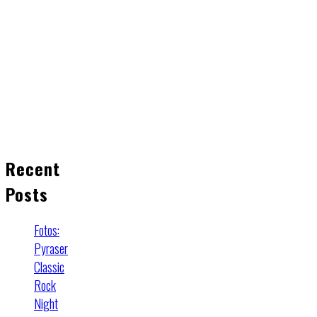
Recent
Posts
Fotos:
Pyraser
Classic
Rock
Night