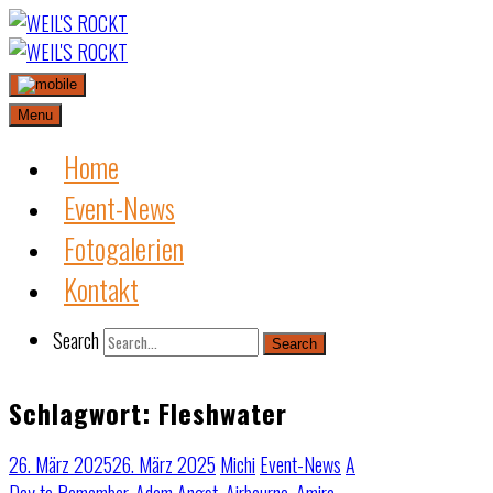
Skip
to
content
Menu
Home
Event-News
Fotogalerien
Kontakt
Search
Search
Schlagwort:
Fleshwater
26. März 2025
26. März 2025
Michi
Event-News
A