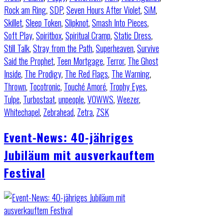
Rock am Ring
,
SDP
,
Seven Hours After Violet
,
SiM
,
Skillet
,
Sleep Token
,
Slipknot
,
Smash Into Pieces
,
Soft Play
,
Spiritbox
,
Spiritual Cramp
,
Static Dress
,
Still Talk
,
Stray from the Path
,
Superheaven
,
Survive
Said the Prophet
,
Teen Mortgage
,
Terror
,
The Ghost
Inside
,
The Prodigy
,
The Red Flags
,
The Warning
,
Thrown
,
Tocotronic
,
Touché Amoré
,
Trophy Eyes
,
Tulpe
,
Turbostaat
,
unpeople
,
VOWWS
,
Weezer
,
Whitechapel
,
Zebrahead
,
Zetra
,
ZSK
Event-News: 40-jähriges
Jubiläum mit ausverkauftem
Festival