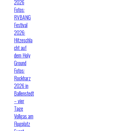
2026
Fotos:
RVBANG
Festival
2026:
Hitzeschla
cht auf
dem Holy
Ground
Fotos:
Rockharz
2026 in
Ballenstedt
– vier
Tage
Vollgas am
Flugplatz