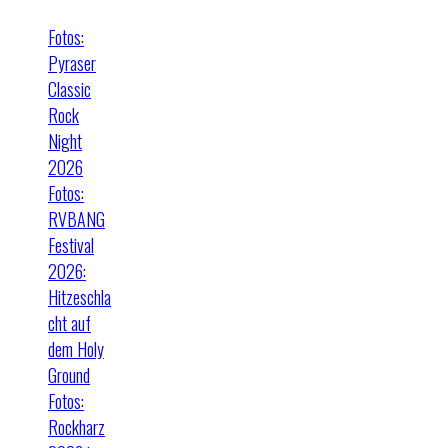
Fotos:
Pyraser
Classic
Rock
Night
2026
Fotos:
RVBANG
Festival
2026:
Hitzeschla
cht auf
dem Holy
Ground
Fotos:
Rockharz