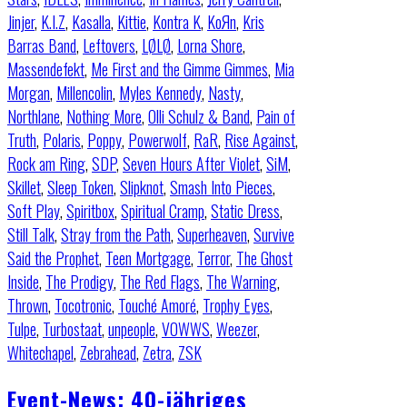
Jinjer
,
K.I.Z
,
Kasalla
,
Kittie
,
Kontra K
,
KoЯn
,
Kris
Barras Band
,
Leftovers
,
LØLØ
,
Lorna Shore
,
Massendefekt
,
Me First and the Gimme Gimmes
,
Mia
Morgan
,
Millencolin
,
Myles Kennedy
,
Nasty
,
Northlane
,
Nothing More
,
Olli Schulz & Band
,
Pain of
Truth
,
Polaris
,
Poppy
,
Powerwolf
,
RaR
,
Rise Against
,
Rock am Ring
,
SDP
,
Seven Hours After Violet
,
SiM
,
Skillet
,
Sleep Token
,
Slipknot
,
Smash Into Pieces
,
Soft Play
,
Spiritbox
,
Spiritual Cramp
,
Static Dress
,
Still Talk
,
Stray from the Path
,
Superheaven
,
Survive
Said the Prophet
,
Teen Mortgage
,
Terror
,
The Ghost
Inside
,
The Prodigy
,
The Red Flags
,
The Warning
,
Thrown
,
Tocotronic
,
Touché Amoré
,
Trophy Eyes
,
Tulpe
,
Turbostaat
,
unpeople
,
VOWWS
,
Weezer
,
Whitechapel
,
Zebrahead
,
Zetra
,
ZSK
Event-News: 40-jähriges