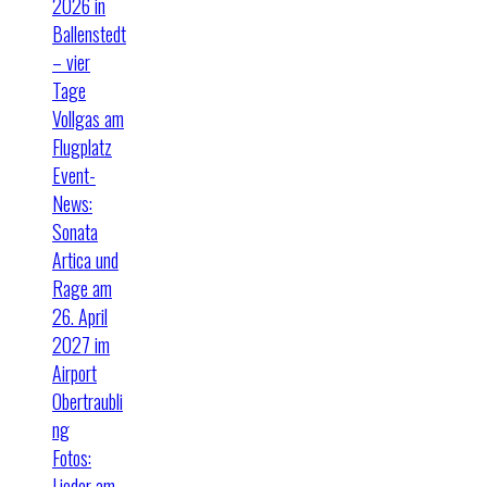
2026 in
Ballenstedt
– vier
Tage
Vollgas am
Flugplatz
Event-
News:
Sonata
Artica und
Rage am
26. April
2027 im
Airport
Obertraubli
ng
Fotos:
Lieder am