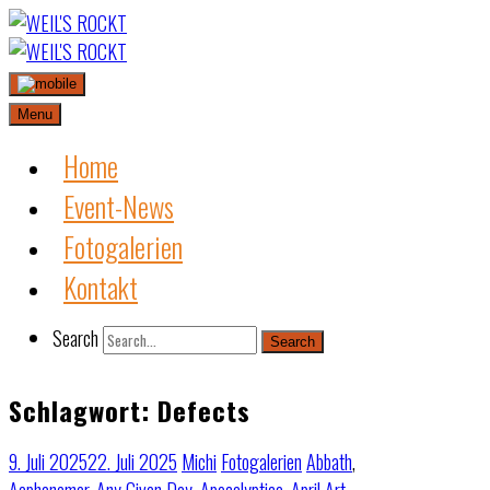
Skip
to
content
Menu
Home
Event-News
Fotogalerien
Kontakt
Search
Search
Schlagwort:
Defects
9. Juli 2025
22. Juli 2025
Michi
Fotogalerien
Abbath
,