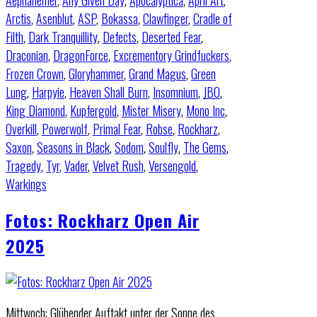
Aephanemer
,
Any Given Day
,
Apocalyptica
,
April Art
,
Arctis
,
Asenblut
,
ASP
,
Bokassa
,
Clawfinger
,
Cradle of
Filth
,
Dark Tranquillity
,
Defects
,
Deserted Fear
,
Draconian
,
DragonForce
,
Excrementory Grindfuckers
,
Frozen Crown
,
Gloryhammer
,
Grand Magus
,
Green
Lung
,
Harpyie
,
Heaven Shall Burn
,
Insomnium
,
JBO
,
King Diamond
,
Kupfergold
,
Mister Misery
,
Mono Inc
,
Overkill
,
Powerwolf
,
Primal Fear
,
Robse
,
Rockharz
,
Saxon
,
Seasons in Black
,
Sodom
,
Soulfly
,
The Gems
,
Tragedy
,
Tyr
,
Vader
,
Velvet Rush
,
Versengold
,
Warkings
Fotos: Rockharz Open Air
2025
Mittwoch: Glühender Auftakt unter der Sonne des