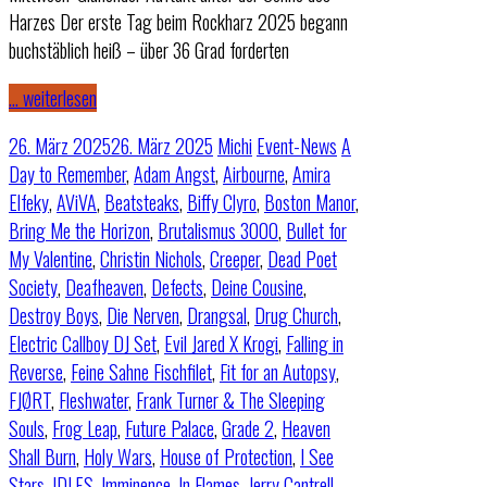
Harzes Der erste Tag beim Rockharz 2025 begann
buchstäblich heiß – über 36 Grad forderten
… weiterlesen
26. März 2025
26. März 2025
Michi
Event-News
A
Day to Remember
,
Adam Angst
,
Airbourne
,
Amira
Elfeky
,
AViVA
,
Beatsteaks
,
Biffy Clyro
,
Boston Manor
,
Bring Me the Horizon
,
Brutalismus 3000
,
Bullet for
My Valentine
,
Christin Nichols
,
Creeper
,
Dead Poet
Society
,
Deafheaven
,
Defects
,
Deine Cousine
,
Destroy Boys
,
Die Nerven
,
Drangsal
,
Drug Church
,
Electric Callboy DJ Set
,
Evil Jared X Krogi
,
Falling in
Reverse
,
Feine Sahne Fischfilet
,
Fit for an Autopsy
,
FJØRT
,
Fleshwater
,
Frank Turner & The Sleeping
Souls
,
Frog Leap
,
Future Palace
,
Grade 2
,
Heaven
Shall Burn
,
Holy Wars
,
House of Protection
,
I See
Stars
,
IDLES
,
Imminence
,
In Flames
,
Jerry Cantrell
,