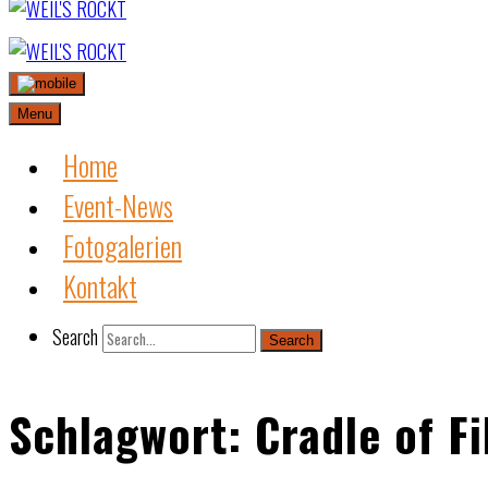
Skip
to
content
Menu
Home
Event-News
Fotogalerien
Kontakt
Search
Search
Schlagwort:
Cradle of Fi