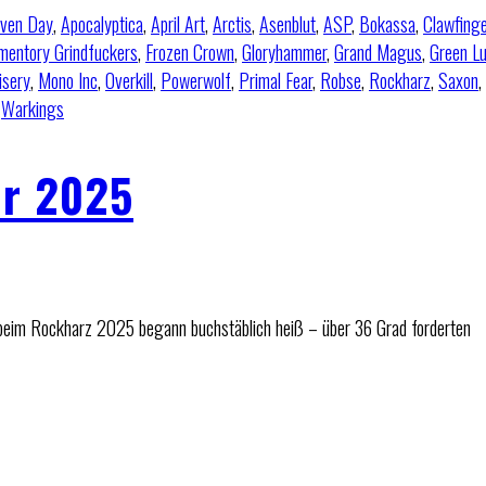
iven Day
,
Apocalyptica
,
April Art
,
Arctis
,
Asenblut
,
ASP
,
Bokassa
,
Clawfinge
mentory Grindfuckers
,
Frozen Crown
,
Gloryhammer
,
Grand Magus
,
Green L
isery
,
Mono Inc
,
Overkill
,
Powerwolf
,
Primal Fear
,
Robse
,
Rockharz
,
Saxon
,
,
Warkings
ir 2025
 beim Rockharz 2025 begann buchstäblich heiß – über 36 Grad forderten