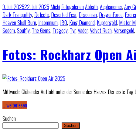
9. Juli 2025
22. Juli 2025
Michi
Fotogalerien
Abbath
,
Aephanemer
,
Any G
Dark Tranquillity
,
Defects
,
Deserted Fear
,
Draconian
,
DragonForce
,
Excre
Heaven Shall Burn
,
Insomnium
,
JBO
,
King Diamond
,
Kupfergold
,
Mister M
Sodom
,
Soulfly
,
The Gems
,
Tragedy
,
Tyr
,
Vader
,
Velvet Rush
,
Versengold
Fotos: Rockharz Open A
Mittwoch: Glühender Auftakt unter der Sonne des Harzes Der erste Tag
… weiterlesen
Suchen
Suchen