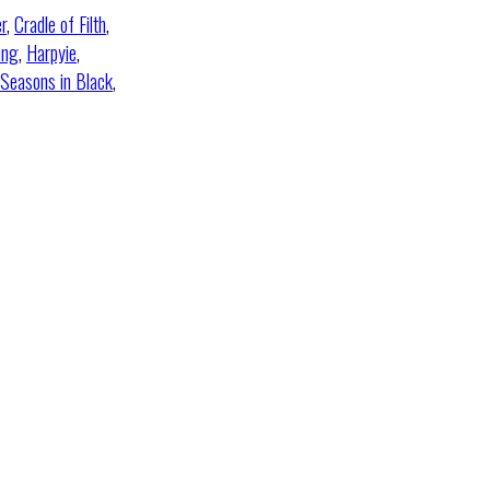
r
,
Cradle of Filth
,
ung
,
Harpyie
,
Seasons in Black
,