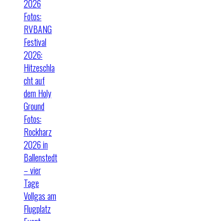
2026
Fotos:
RVBANG
Festival
2026:
Hitzeschla
cht auf
dem Holy
Ground
Fotos:
Rockharz
2026 in
Ballenstedt
– vier
Tage
Vollgas am
Flugplatz