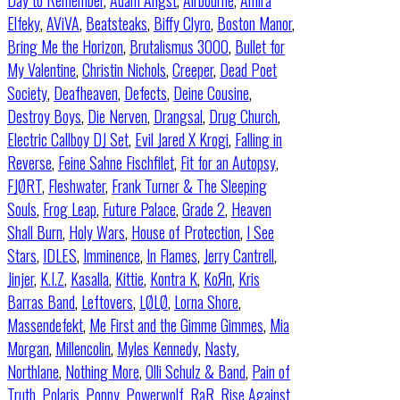
Day to Remember
,
Adam Angst
,
Airbourne
,
Amira
Elfeky
,
AViVA
,
Beatsteaks
,
Biffy Clyro
,
Boston Manor
,
Bring Me the Horizon
,
Brutalismus 3000
,
Bullet for
My Valentine
,
Christin Nichols
,
Creeper
,
Dead Poet
Society
,
Deafheaven
,
Defects
,
Deine Cousine
,
Destroy Boys
,
Die Nerven
,
Drangsal
,
Drug Church
,
Electric Callboy DJ Set
,
Evil Jared X Krogi
,
Falling in
Reverse
,
Feine Sahne Fischfilet
,
Fit for an Autopsy
,
FJØRT
,
Fleshwater
,
Frank Turner & The Sleeping
Souls
,
Frog Leap
,
Future Palace
,
Grade 2
,
Heaven
Shall Burn
,
Holy Wars
,
House of Protection
,
I See
Stars
,
IDLES
,
Imminence
,
In Flames
,
Jerry Cantrell
,
Jinjer
,
K.I.Z
,
Kasalla
,
Kittie
,
Kontra K
,
KoЯn
,
Kris
Barras Band
,
Leftovers
,
LØLØ
,
Lorna Shore
,
Massendefekt
,
Me First and the Gimme Gimmes
,
Mia
Morgan
,
Millencolin
,
Myles Kennedy
,
Nasty
,
Northlane
,
Nothing More
,
Olli Schulz & Band
,
Pain of
Truth
,
Polaris
,
Poppy
,
Powerwolf
,
RaR
,
Rise Against
,