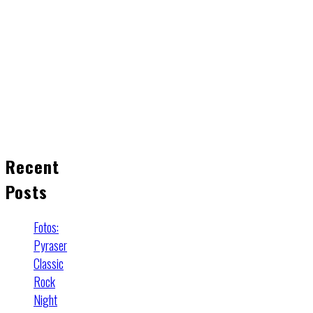
Recent
Posts
Fotos:
Pyraser
Classic
Rock
Night