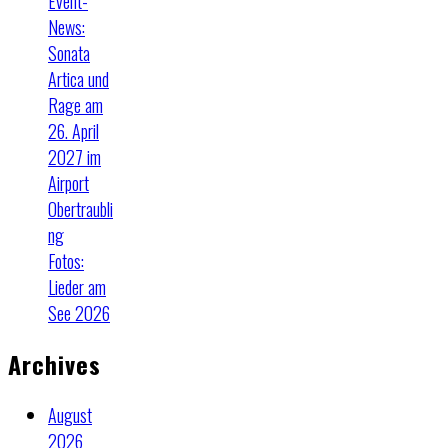
Event-
News:
Sonata
Artica und
Rage am
26. April
2027 im
Airport
Obertraubli
ng
Fotos:
Lieder am
See 2026
Archives
August
2026