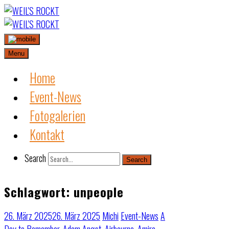
Skip
to
content
Menu
Home
Event-News
Fotogalerien
Kontakt
Search
Search
Schlagwort:
unpeople
26. März 2025
26. März 2025
Michi
Event-News
A