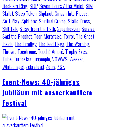
Rock am Ring
,
SDP
,
Seven Hours After Violet
,
SiM
,
Skillet
,
Sleep Token
,
Slipknot
,
Smash Into Pieces
,
Soft Play
,
Spiritbox
,
Spiritual Cramp
,
Static Dress
,
Still Talk
,
Stray from the Path
,
Superheaven
,
Survive
Said the Prophet
,
Teen Mortgage
,
Terror
,
The Ghost
Inside
,
The Prodigy
,
The Red Flags
,
The Warning
,
Thrown
,
Tocotronic
,
Touché Amoré
,
Trophy Eyes
,
Tulpe
,
Turbostaat
,
unpeople
,
VOWWS
,
Weezer
,
Whitechapel
,
Zebrahead
,
Zetra
,
ZSK
Event-News: 40-jähriges
Jubiläum mit ausverkauftem
Festival