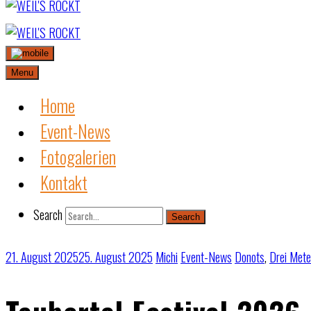
Skip
to
content
Menu
Home
Event-News
Fotogalerien
Kontakt
Search
Search
21. August 2025
25. August 2025
Michi
Event-News
Donots
,
Drei Mete