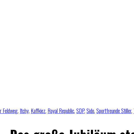
r Feldweg
,
Itchy
,
Kaffkiez
,
Royal Republic
,
SDP
,
Sido
,
Sportfreunde Stiller
,