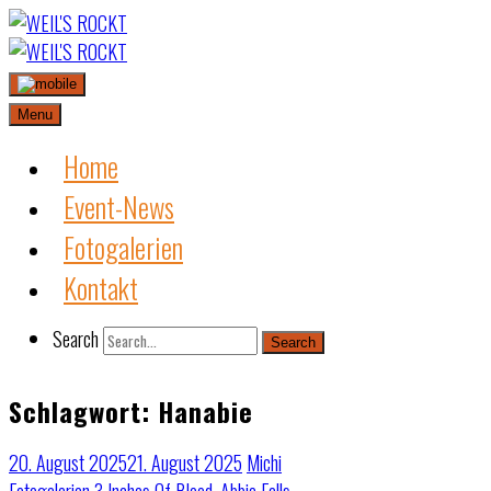
Skip
to
content
Menu
Home
Event-News
Fotogalerien
Kontakt
Search
Search
Schlagwort:
Hanabie
20. August 2025
21. August 2025
Michi