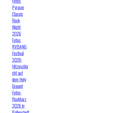
Fotos:
Pyraser
Classic
Rock
Night
2026
Fotos:
RVBANG
Festival
2026:
Hitzeschla
cht auf
dem Holy
Ground
Fotos:
Rockharz
2026 in
Ballenstedt