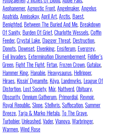
Fotogalerien
3 Inches Of Blood
,
Abbie Falls
,
Aephanemer
,
Agnostic Front
,
Angelmaker
,
Angelus
Apatrida
,
Annisokay
,
April Art
,
Arctis
,
Baest
,
Benighted
,
Between The Buried And Me
,
Breakdown
Of Sanity
,
Burden Of Grief
,
Charlotte Wessels
,
Coffin
Feeder
,
Crystal Lake
,
Dagger Threat
,
Destruction
,
Donots
,
Downset
,
Elvenking
,
Ensiferum
,
Evergrey
,
Evil Invaders
,
Extermination Dismemberment
,
Fiddler’s
Green
,
Fight The Fight
,
Firtan
,
Frozen Crown
,
Gutalax
,
Hammer King
,
Hanabie
,
Heavysaurus
,
Hellripper
,
Hiraes
,
Kissin' Dynamite
,
Kōya
,
Landmvrks
,
League Of
Distortion
,
Lost Society
,
Múr
,
Nattverd
,
Obituary
,
Obscurity
,
Omnium Gatherum
,
Primordial
,
Revnoir
,
Royal Republic
,
Slope
,
Stellvris
,
Suffocation
,
Summer
Breeze
,
Tarja & Marko Hietala
,
To The Grave
,
Turbobier
,
Unleashed
,
Vader
,
Vianova
,
Warbringer
,
Warmen
,
Wind Rose