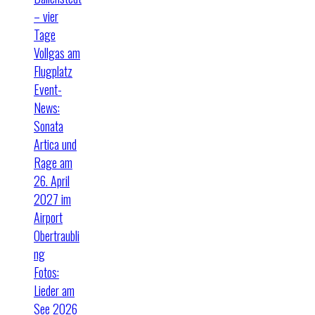
– vier
Tage
Vollgas am
Flugplatz
Event-
News:
Sonata
Artica und
Rage am
26. April
2027 im
Airport
Obertraubli
ng
Fotos:
Lieder am
See 2026