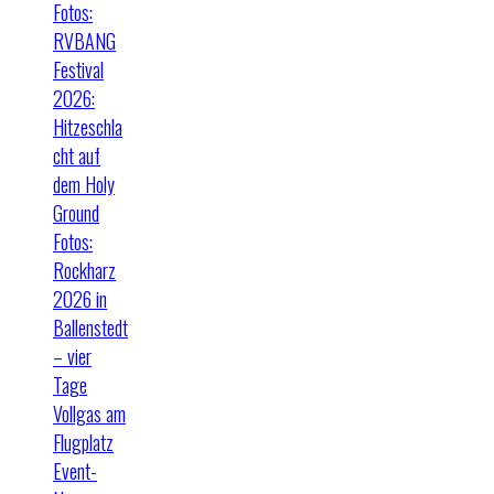
Fotos:
RVBANG
Festival
2026:
Hitzeschla
cht auf
dem Holy
Ground
Fotos:
Rockharz
2026 in
Ballenstedt
– vier
Tage
Vollgas am
Flugplatz
Event-