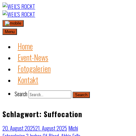
Skip
to
content
Menu
Home
Event-News
Fotogalerien
Kontakt
Search
Search
Schlagwort:
Suffocation
20. August 2025
21. August 2025
Michi