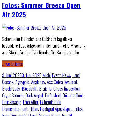
Fotos: Summer Breeze Open
Air 2025
Schon beim Betreten des Geländes lag dieser
besondere Festivalgeruch in der Luft – eine Mischung
aus Staub, Bier und Vorfreude. Die Kameratasche
… weiterlesen
9. Juni 2025
9. Juni 2025
Michi
Event-News
…and
Oceans
,
Agrypnie
,
Analepsy
,
Ass Cobra
,
Avulsed
,
Blockheads
,
Bloodbath
,
Brujeria
,
Chaos Invocation
,
Crypt Sermon
,
Dark Angel
,
Defleshed
,
Dödsrit
,
Dool
,
Drudensang
,
Ereb Altor
,
Extermination
Dismemberment
,
Firtan
,
Fleshgod Apocalypse
,
Friisk
,
Fulci
,
Gorgoroth
,
Grand Magus
,
Grave
,
Gutslit
,