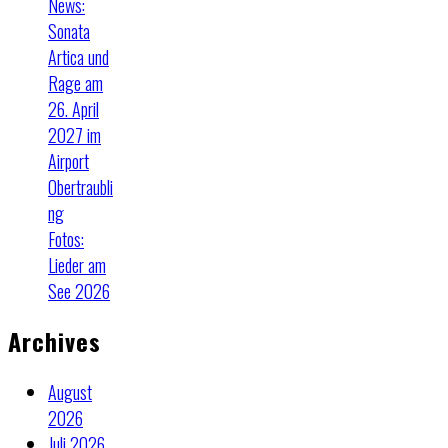
News:
Sonata
Artica und
Rage am
26. April
2027 im
Airport
Obertraubli
ng
Fotos:
Lieder am
See 2026
Archives
August
2026
Juli 2026