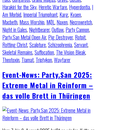
Harakiri for the Sky
,
Heretic Warfare
,
Hyperdontia
,
I
Am Morbid
,
Imperial Triumphant
,
Karg
,
Kvaen
,
Macbeth
,
Mass Worship
,
MØL
,
Naxen
,
Necrowretch
,
Night in Gales
,
Nightbearer
,
Outlaw
,
Party Cannon
,
Party.San Metal Open Air
,
Pig Destroyer
,
Rotpit
,
Rotting Christ
,
Scalpture
,
Schizophrenia
,
Servant
,
Skeletal Remains
,
Suffocation
,
The Vision Bleak
,
Theotoxin
,
Tiamat
,
Triptykon
,
Wayfarer
Event-News: Party.San 2025:
Extreme Metal in Reinform –
das volle Brett in Thüringen