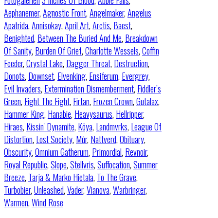
Fotogalerien
3 Inches Of Blood
,
Abbie Falls
,
Aephanemer
,
Agnostic Front
,
Angelmaker
,
Angelus
Apatrida
,
Annisokay
,
April Art
,
Arctis
,
Baest
,
Benighted
,
Between The Buried And Me
,
Breakdown
Of Sanity
,
Burden Of Grief
,
Charlotte Wessels
,
Coffin
Feeder
,
Crystal Lake
,
Dagger Threat
,
Destruction
,
Donots
,
Downset
,
Elvenking
,
Ensiferum
,
Evergrey
,
Evil Invaders
,
Extermination Dismemberment
,
Fiddler’s
Green
,
Fight The Fight
,
Firtan
,
Frozen Crown
,
Gutalax
,
Hammer King
,
Hanabie
,
Heavysaurus
,
Hellripper
,
Hiraes
,
Kissin' Dynamite
,
Kōya
,
Landmvrks
,
League Of
Distortion
,
Lost Society
,
Múr
,
Nattverd
,
Obituary
,
Obscurity
,
Omnium Gatherum
,
Primordial
,
Revnoir
,
Royal Republic
,
Slope
,
Stellvris
,
Suffocation
,
Summer
Breeze
,
Tarja & Marko Hietala
,
To The Grave
,
Turbobier
,
Unleashed
,
Vader
,
Vianova
,
Warbringer
,
Warmen
,
Wind Rose