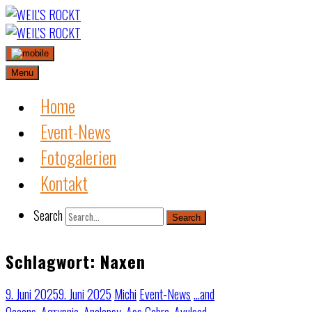
Skip
to
content
Menu
Home
Event-News
Fotogalerien
Kontakt
Search
Search
Schlagwort:
Naxen
9. Juni 2025
9. Juni 2025
Michi
Event-News
…and