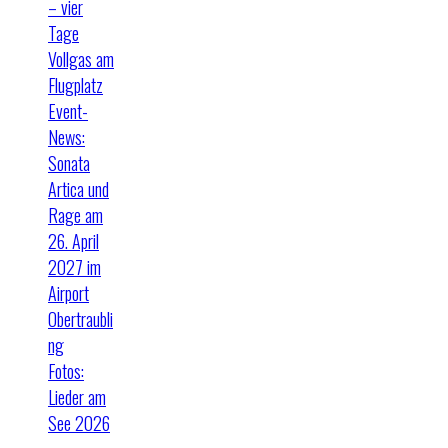
– vier
Tage
Vollgas am
Flugplatz
Event-
News:
Sonata
Artica und
Rage am
26. April
2027 im
Airport
Obertraubli
ng
Fotos:
Lieder am
See 2026