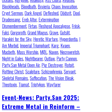
Oceans
,
Agrypnie
,
Analepsy
,
Ass Cobra
,
Avulsed
,
Blockheads
,
Bloodbath
,
Brujeria
,
Chaos Invocation
,
Crypt Sermon
,
Dark Angel
,
Defleshed
,
Dödsrit
,
Dool
,
Drudensang
,
Ereb Altor
,
Extermination
Dismemberment
,
Firtan
,
Fleshgod Apocalypse
,
Friisk
,
Fulci
,
Gorgoroth
,
Grand Magus
,
Grave
,
Gutslit
,
Harakiri for the Sky
,
Heretic Warfare
,
Hyperdontia
,
I
Am Morbid
,
Imperial Triumphant
,
Karg
,
Kvaen
,
Macbeth
,
Mass Worship
,
MØL
,
Naxen
,
Necrowretch
,
Night in Gales
,
Nightbearer
,
Outlaw
,
Party Cannon
,
Party.San Metal Open Air
,
Pig Destroyer
,
Rotpit
,
Rotting Christ
,
Scalpture
,
Schizophrenia
,
Servant
,
Skeletal Remains
,
Suffocation
,
The Vision Bleak
,
Theotoxin
,
Tiamat
,
Triptykon
,
Wayfarer
Event-News: Party.San 2025:
Extreme Metal in Reinform –