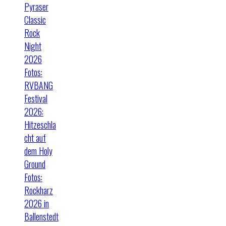
Pyraser
Classic
Rock
Night
2026
Fotos:
RVBANG
Festival
2026:
Hitzeschla
cht auf
dem Holy
Ground
Fotos:
Rockharz
2026 in
Ballenstedt