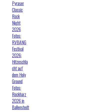
Pyraser
Classic
Rock
Night
2026
Fotos:
RVBANG
Festival
2026:
Hitzeschla
cht auf
dem Holy
Ground
Fotos:
Rockharz
2026 in
Ballenstedt