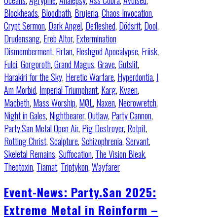
Oceans
,
Agrypnie
,
Analepsy
,
Ass Cobra
,
Avulsed
,
Blockheads
,
Bloodbath
,
Brujeria
,
Chaos Invocation
,
Crypt Sermon
,
Dark Angel
,
Defleshed
,
Dödsrit
,
Dool
,
Drudensang
,
Ereb Altor
,
Extermination
Dismemberment
,
Firtan
,
Fleshgod Apocalypse
,
Friisk
,
Fulci
,
Gorgoroth
,
Grand Magus
,
Grave
,
Gutslit
,
Harakiri for the Sky
,
Heretic Warfare
,
Hyperdontia
,
I
Am Morbid
,
Imperial Triumphant
,
Karg
,
Kvaen
,
Macbeth
,
Mass Worship
,
MØL
,
Naxen
,
Necrowretch
,
Night in Gales
,
Nightbearer
,
Outlaw
,
Party Cannon
,
Party.San Metal Open Air
,
Pig Destroyer
,
Rotpit
,
Rotting Christ
,
Scalpture
,
Schizophrenia
,
Servant
,
Skeletal Remains
,
Suffocation
,
The Vision Bleak
,
Theotoxin
,
Tiamat
,
Triptykon
,
Wayfarer
Event-News: Party.San 2025:
Extreme Metal in Reinform –