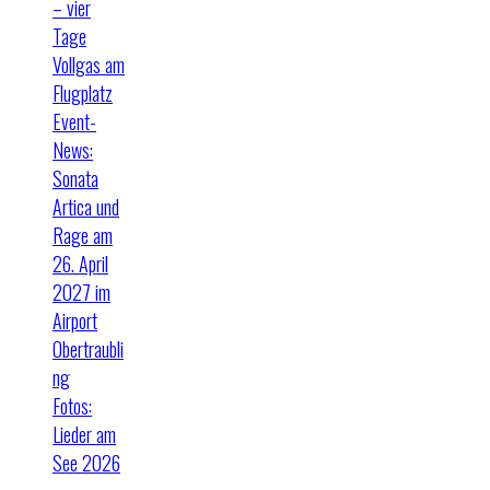
– vier
Tage
Vollgas am
Flugplatz
Event-
News:
Sonata
Artica und
Rage am
26. April
2027 im
Airport
Obertraubli
ng
Fotos:
Lieder am
See 2026