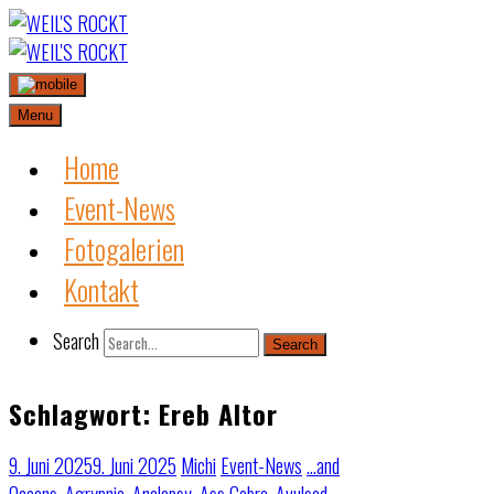
Skip
to
content
Menu
Home
Event-News
Fotogalerien
Kontakt
Search
Search
Schlagwort:
Ereb Altor
9. Juni 2025
9. Juni 2025
Michi
Event-News
…and