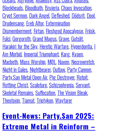
Oceans
,
Agrypnie
,
Analepsy
,
Ass Cobra
,
Avulsed
,
Blockheads
,
Bloodbath
,
Brujeria
,
Chaos Invocation
,
Crypt Sermon
,
Dark Angel
,
Defleshed
,
Dödsrit
,
Dool
,
Drudensang
,
Ereb Altor
,
Extermination
Dismemberment
,
Firtan
,
Fleshgod Apocalypse
,
Friisk
,
Fulci
,
Gorgoroth
,
Grand Magus
,
Grave
,
Gutslit
,
Harakiri for the Sky
,
Heretic Warfare
,
Hyperdontia
,
I
Am Morbid
,
Imperial Triumphant
,
Karg
,
Kvaen
,
Macbeth
,
Mass Worship
,
MØL
,
Naxen
,
Necrowretch
,
Night in Gales
,
Nightbearer
,
Outlaw
,
Party Cannon
,
Party.San Metal Open Air
,
Pig Destroyer
,
Rotpit
,
Rotting Christ
,
Scalpture
,
Schizophrenia
,
Servant
,
Skeletal Remains
,
Suffocation
,
The Vision Bleak
,
Theotoxin
,
Tiamat
,
Triptykon
,
Wayfarer
Event-News: Party.San 2025:
Extreme Metal in Reinform –