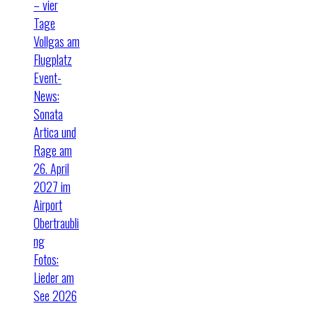
– vier
Tage
Vollgas am
Flugplatz
Event-
News:
Sonata
Artica und
Rage am
26. April
2027 im
Airport
Obertraubli
ng
Fotos:
Lieder am
See 2026