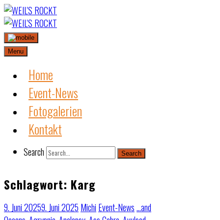
Skip
to
content
Menu
Home
Event-News
Fotogalerien
Kontakt
Search
Search
Schlagwort:
Karg
9. Juni 2025
9. Juni 2025
Michi
Event-News
…and