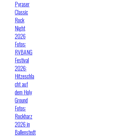
Pyraser
Classic
Rock
Night
2026
Fotos:
RVBANG
Festival
2026:
Hitzeschla
cht auf
dem Holy
Ground
Fotos:
Rockharz
2026 in
Ballenstedt