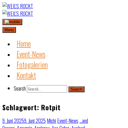
Skip
to
content
Menu
Home
Event-News
Fotogalerien
Kontakt
Search
Search
Schlagwort:
Rotpit
9. Juni 2025
9. Juni 2025
Michi
Event-News
…and