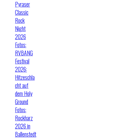
Pyraser
Classic
Rock
Night
2026
Fotos:
RVBANG
Festival
2026:
Hitzeschla
cht auf
dem Holy
Ground
Fotos:
Rockharz
2026 in
Ballenstedt