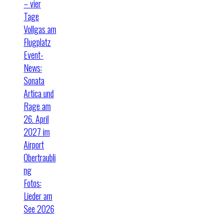
– vier
Tage
Vollgas am
Flugplatz
Event-
News:
Sonata
Artica und
Rage am
26. April
2027 im
Airport
Obertraubli
ng
Fotos:
Lieder am
See 2026