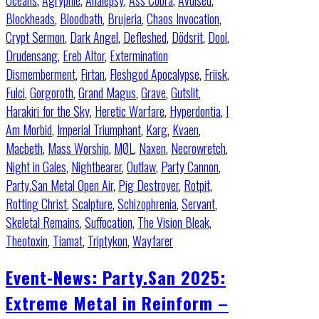
Oceans
,
Agrypnie
,
Analepsy
,
Ass Cobra
,
Avulsed
,
Blockheads
,
Bloodbath
,
Brujeria
,
Chaos Invocation
,
Crypt Sermon
,
Dark Angel
,
Defleshed
,
Dödsrit
,
Dool
,
Drudensang
,
Ereb Altor
,
Extermination
Dismemberment
,
Firtan
,
Fleshgod Apocalypse
,
Friisk
,
Fulci
,
Gorgoroth
,
Grand Magus
,
Grave
,
Gutslit
,
Harakiri for the Sky
,
Heretic Warfare
,
Hyperdontia
,
I
Am Morbid
,
Imperial Triumphant
,
Karg
,
Kvaen
,
Macbeth
,
Mass Worship
,
MØL
,
Naxen
,
Necrowretch
,
Night in Gales
,
Nightbearer
,
Outlaw
,
Party Cannon
,
Party.San Metal Open Air
,
Pig Destroyer
,
Rotpit
,
Rotting Christ
,
Scalpture
,
Schizophrenia
,
Servant
,
Skeletal Remains
,
Suffocation
,
The Vision Bleak
,
Theotoxin
,
Tiamat
,
Triptykon
,
Wayfarer
Event-News: Party.San 2025:
Extreme Metal in Reinform –