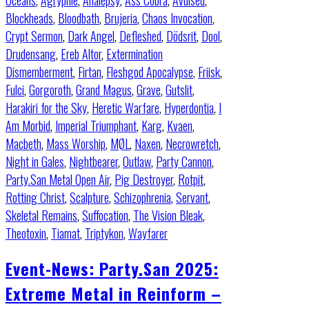
Oceans
,
Agrypnie
,
Analepsy
,
Ass Cobra
,
Avulsed
,
Blockheads
,
Bloodbath
,
Brujeria
,
Chaos Invocation
,
Crypt Sermon
,
Dark Angel
,
Defleshed
,
Dödsrit
,
Dool
,
Drudensang
,
Ereb Altor
,
Extermination
Dismemberment
,
Firtan
,
Fleshgod Apocalypse
,
Friisk
,
Fulci
,
Gorgoroth
,
Grand Magus
,
Grave
,
Gutslit
,
Harakiri for the Sky
,
Heretic Warfare
,
Hyperdontia
,
I
Am Morbid
,
Imperial Triumphant
,
Karg
,
Kvaen
,
Macbeth
,
Mass Worship
,
MØL
,
Naxen
,
Necrowretch
,
Night in Gales
,
Nightbearer
,
Outlaw
,
Party Cannon
,
Party.San Metal Open Air
,
Pig Destroyer
,
Rotpit
,
Rotting Christ
,
Scalpture
,
Schizophrenia
,
Servant
,
Skeletal Remains
,
Suffocation
,
The Vision Bleak
,
Theotoxin
,
Tiamat
,
Triptykon
,
Wayfarer
Event-News: Party.San 2025:
Extreme Metal in Reinform –