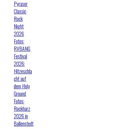
Pyraser
Classic
Rock
Night
2026
Fotos:
RVBANG
Festival
2026:
Hitzeschla
cht auf
dem Holy
Ground
Fotos:
Rockharz
2026 in
Ballenstedt