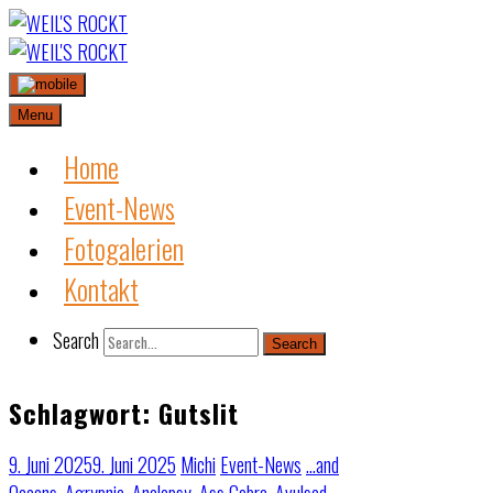
Skip
to
content
Menu
Home
Event-News
Fotogalerien
Kontakt
Search
Search
Schlagwort:
Gutslit
9. Juni 2025
9. Juni 2025
Michi
Event-News
…and