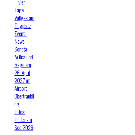
– vier
Tage
Vollgas am
Flugplatz
Event-
News:
Sonata
Artica und
Rage am
26. April
2027 im
Airport
Obertraubli
ng
Fotos:
Lieder am
See 2026