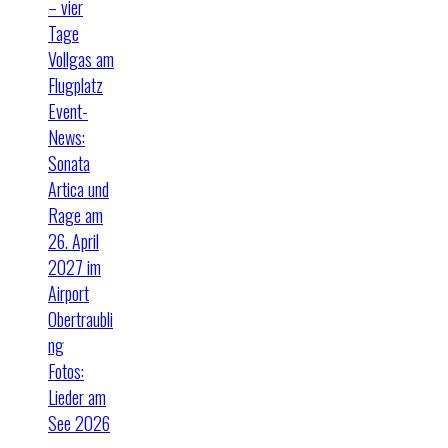
– vier
Tage
Vollgas am
Flugplatz
Event-
News:
Sonata
Artica und
Rage am
26. April
2027 im
Airport
Obertraubli
ng
Fotos:
Lieder am
See 2026