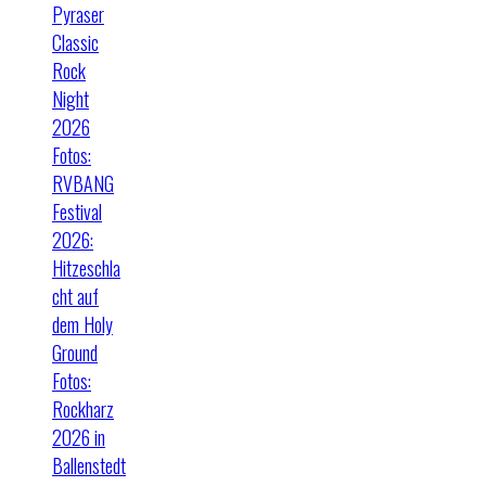
Pyraser
Classic
Rock
Night
2026
Fotos:
RVBANG
Festival
2026:
Hitzeschla
cht auf
dem Holy
Ground
Fotos:
Rockharz
2026 in
Ballenstedt