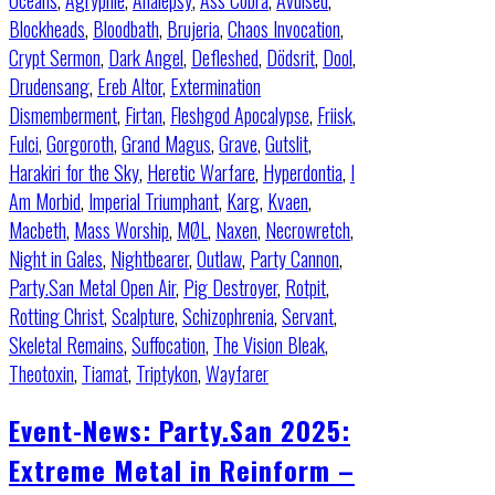
Oceans
,
Agrypnie
,
Analepsy
,
Ass Cobra
,
Avulsed
,
Blockheads
,
Bloodbath
,
Brujeria
,
Chaos Invocation
,
Crypt Sermon
,
Dark Angel
,
Defleshed
,
Dödsrit
,
Dool
,
Drudensang
,
Ereb Altor
,
Extermination
Dismemberment
,
Firtan
,
Fleshgod Apocalypse
,
Friisk
,
Fulci
,
Gorgoroth
,
Grand Magus
,
Grave
,
Gutslit
,
Harakiri for the Sky
,
Heretic Warfare
,
Hyperdontia
,
I
Am Morbid
,
Imperial Triumphant
,
Karg
,
Kvaen
,
Macbeth
,
Mass Worship
,
MØL
,
Naxen
,
Necrowretch
,
Night in Gales
,
Nightbearer
,
Outlaw
,
Party Cannon
,
Party.San Metal Open Air
,
Pig Destroyer
,
Rotpit
,
Rotting Christ
,
Scalpture
,
Schizophrenia
,
Servant
,
Skeletal Remains
,
Suffocation
,
The Vision Bleak
,
Theotoxin
,
Tiamat
,
Triptykon
,
Wayfarer
Event-News: Party.San 2025:
Extreme Metal in Reinform –