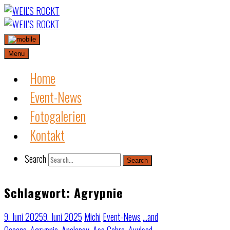
Skip
to
content
Menu
Home
Event-News
Fotogalerien
Kontakt
Search
Search
Schlagwort:
Agrypnie
9. Juni 2025
9. Juni 2025
Michi
Event-News
…and