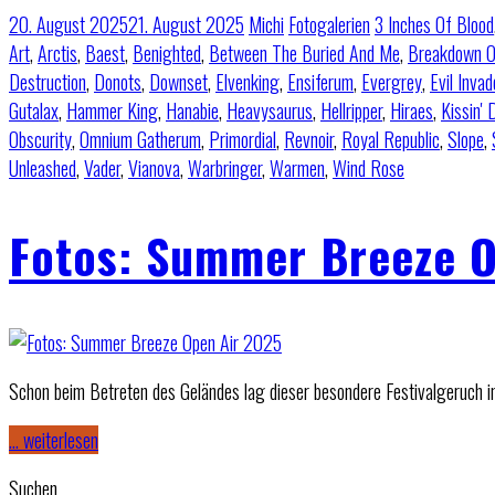
20. August 2025
21. August 2025
Michi
Fotogalerien
3 Inches Of Blood
Art
,
Arctis
,
Baest
,
Benighted
,
Between The Buried And Me
,
Breakdown O
Destruction
,
Donots
,
Downset
,
Elvenking
,
Ensiferum
,
Evergrey
,
Evil Invad
Gutalax
,
Hammer King
,
Hanabie
,
Heavysaurus
,
Hellripper
,
Hiraes
,
Kissin'
Obscurity
,
Omnium Gatherum
,
Primordial
,
Revnoir
,
Royal Republic
,
Slope
,
Unleashed
,
Vader
,
Vianova
,
Warbringer
,
Warmen
,
Wind Rose
Fotos: Summer Breeze O
Schon beim Betreten des Geländes lag dieser besondere Festivalgeruch i
… weiterlesen
Suchen