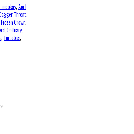
nnisokay
,
April
Dagger Threat
,
,
Frozen Crown
,
erd
,
Obituary
,
e
,
Turbobier
,
he