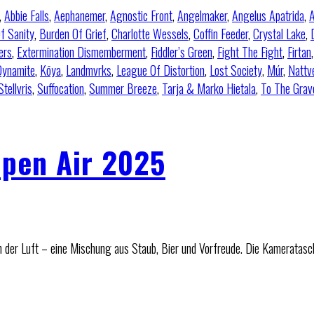
,
Abbie Falls
,
Aephanemer
,
Agnostic Front
,
Angelmaker
,
Angelus Apatrida
,
A
f Sanity
,
Burden Of Grief
,
Charlotte Wessels
,
Coffin Feeder
,
Crystal Lake
,
ers
,
Extermination Dismemberment
,
Fiddler’s Green
,
Fight The Fight
,
Firtan
 Dynamite
,
Kōya
,
Landmvrks
,
League Of Distortion
,
Lost Society
,
Múr
,
Nattv
Stellvris
,
Suffocation
,
Summer Breeze
,
Tarja & Marko Hietala
,
To The Grav
pen Air 2025
n der Luft – eine Mischung aus Staub, Bier und Vorfreude. Die Kameratasc