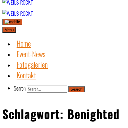
Skip
to
content
Menu
Home
Event-News
Fotogalerien
Kontakt
Search
Search
Schlagwort:
Benighted