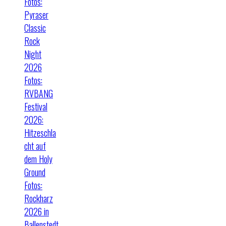
Fotos:
Pyraser
Classic
Rock
Night
2026
Fotos:
RVBANG
Festival
2026:
Hitzeschla
cht auf
dem Holy
Ground
Fotos:
Rockharz
2026 in
Ballenstedt