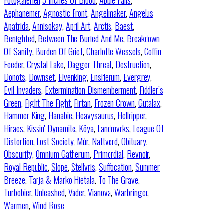
Fotogalerien
3 Inches Of Blood
,
Abbie Falls
,
Aephanemer
,
Agnostic Front
,
Angelmaker
,
Angelus
Apatrida
,
Annisokay
,
April Art
,
Arctis
,
Baest
,
Benighted
,
Between The Buried And Me
,
Breakdown
Of Sanity
,
Burden Of Grief
,
Charlotte Wessels
,
Coffin
Feeder
,
Crystal Lake
,
Dagger Threat
,
Destruction
,
Donots
,
Downset
,
Elvenking
,
Ensiferum
,
Evergrey
,
Evil Invaders
,
Extermination Dismemberment
,
Fiddler’s
Green
,
Fight The Fight
,
Firtan
,
Frozen Crown
,
Gutalax
,
Hammer King
,
Hanabie
,
Heavysaurus
,
Hellripper
,
Hiraes
,
Kissin' Dynamite
,
Kōya
,
Landmvrks
,
League Of
Distortion
,
Lost Society
,
Múr
,
Nattverd
,
Obituary
,
Obscurity
,
Omnium Gatherum
,
Primordial
,
Revnoir
,
Royal Republic
,
Slope
,
Stellvris
,
Suffocation
,
Summer
Breeze
,
Tarja & Marko Hietala
,
To The Grave
,
Turbobier
,
Unleashed
,
Vader
,
Vianova
,
Warbringer
,
Warmen
,
Wind Rose