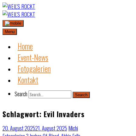
Skip
to
content
Menu
Home
Event-News
Fotogalerien
Kontakt
Search
Search
Schlagwort:
Evil Invaders
20. August 2025
21. August 2025
Michi