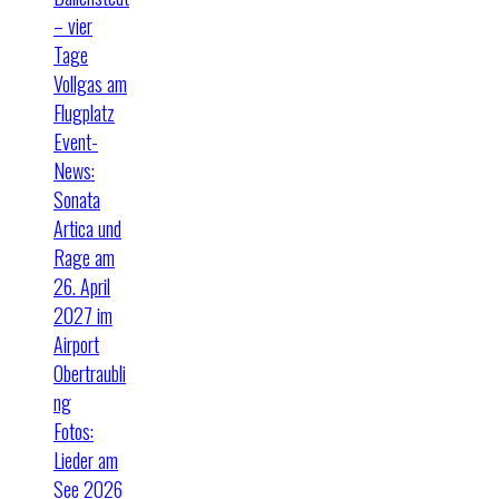
– vier
Tage
Vollgas am
Flugplatz
Event-
News:
Sonata
Artica und
Rage am
26. April
2027 im
Airport
Obertraubli
ng
Fotos:
Lieder am
See 2026