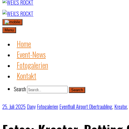
Skip
to
content
Menu
Home
Event-News
Fotogalerien
Kontakt
Search
Search
25. Juli 2025
Dany
Fotogalerien
Eventhall Airport Obertraubling
,
Kreator
,