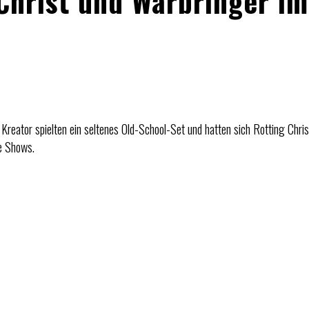
 Christ und Warbringer im
reator spielten ein seltenes Old-School-Set und hatten sich Rotting Chri
le Shows.