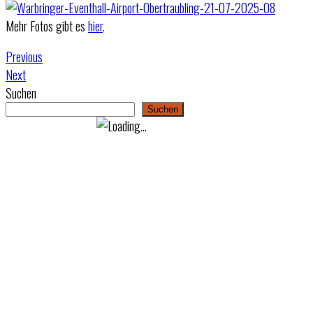
Mehr Fotos gibt es
hier
.
Previous
Next
Suchen
Suchen