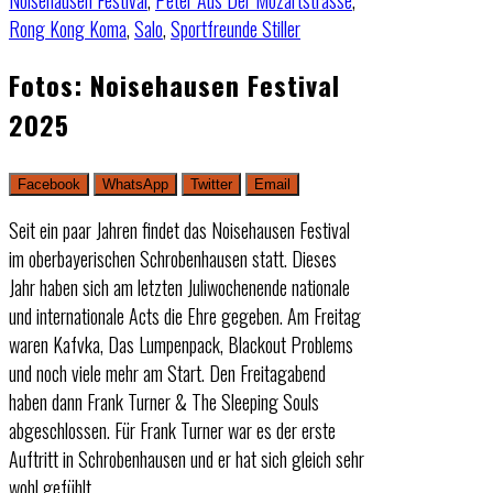
Noisehausen Festival
,
Peter Aus Der Mozartstrasse
,
Rong Kong Koma
,
Salo
,
Sportfreunde Stiller
Fotos: Noisehausen Festival
2025
Facebook
WhatsApp
Twitter
Email
Seit ein paar Jahren findet das Noisehausen Festival
im oberbayerischen Schrobenhausen statt. Dieses
Jahr haben sich am letzten Juliwochenende nationale
und internationale Acts die Ehre gegeben. Am Freitag
waren Kafvka, Das Lumpenpack, Blackout Problems
und noch viele mehr am Start. Den Freitagabend
haben dann Frank Turner & The Sleeping Souls
abgeschlossen. Für Frank Turner war es der erste
Auftritt in Schrobenhausen und er hat sich gleich sehr
wohl gefühlt.