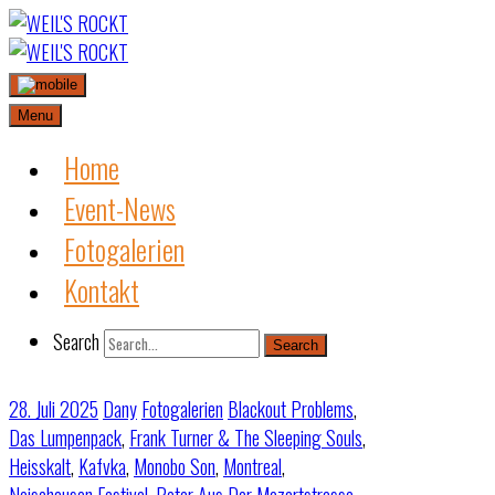
Skip
to
content
Menu
Home
Event-News
Fotogalerien
Kontakt
Search
Search
28. Juli 2025
Dany
Fotogalerien
Blackout Problems
,
Das Lumpenpack
,
Frank Turner & The Sleeping Souls
,
Heisskalt
,
Kafvka
,
Monobo Son
,
Montreal
,