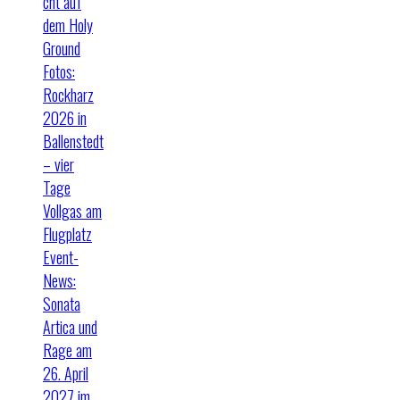
cht auf
dem Holy
Ground
Fotos:
Rockharz
2026 in
Ballenstedt
– vier
Tage
Vollgas am
Flugplatz
Event-
News:
Sonata
Artica und
Rage am
26. April
2027 im