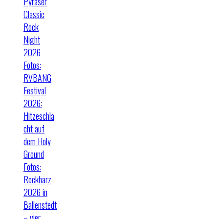
Pyraser
Classic
Rock
Night
2026
Fotos:
RVBANG
Festival
2026:
Hitzeschla
cht auf
dem Holy
Ground
Fotos:
Rockharz
2026 in
Ballenstedt
– vier