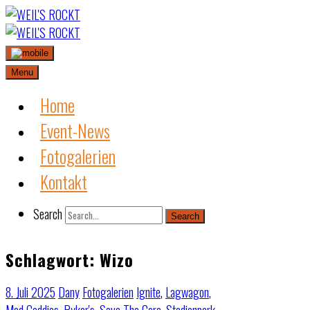
Skip
to
content
Menu
Home
Event-News
Fotogalerien
Kontakt
Search
Search
Schlagwort:
Wizo
8. Juli 2025
Dany
Fotogalerien
Ignite
,
Lagwagon
,