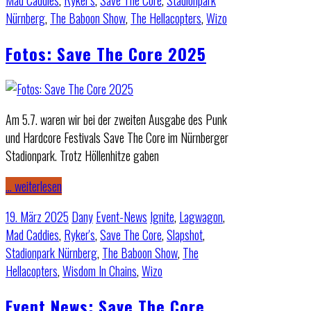
Mad Caddies
,
Ryker's
,
Save The Core
,
Stadionpark
Nürnberg
,
The Baboon Show
,
The Hellacopters
,
Wizo
Fotos: Save The Core 2025
Am 5.7. waren wir bei der zweiten Ausgabe des Punk
und Hardcore Festivals Save The Core im Nürnberger
Stadionpark. Trotz Höllenhitze gaben
… weiterlesen
19. März 2025
Dany
Event-News
Ignite
,
Lagwagon
,
Mad Caddies
,
Ryker's
,
Save The Core
,
Slapshot
,
Stadionpark Nürnberg
,
The Baboon Show
,
The
Hellacopters
,
Wisdom In Chains
,
Wizo
Event News: Save The Core