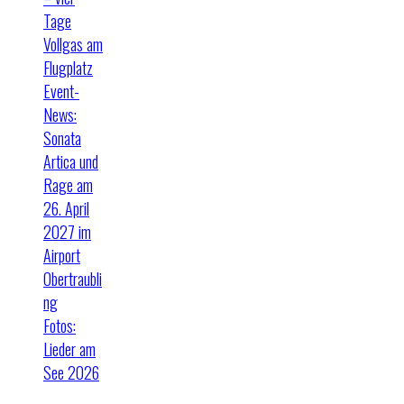
Tage
Vollgas am
Flugplatz
Event-
News:
Sonata
Artica und
Rage am
26. April
2027 im
Airport
Obertraubli
ng
Fotos:
Lieder am
See 2026