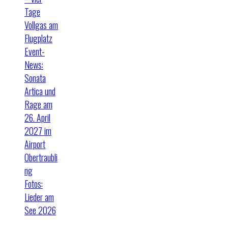
Tage
Vollgas am
Flugplatz
Event-
News:
Sonata
Artica und
Rage am
26. April
2027 im
Airport
Obertraubli
ng
Fotos:
Lieder am
See 2026