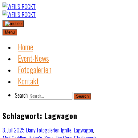
Skip
to
content
Menu
Home
Event-News
Fotogalerien
Kontakt
Search
Search
Schlagwort:
Lagwagon
8. Juli 2025
Dany
Fotogalerien
Ignite
,
Lagwagon
,