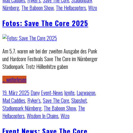
Mad Caddies
,
Ryker's
,
Save The Core
,
Stadionpark
Nürnberg
,
The Baboon Show
,
The Hellacopters
,
Wizo
Fotos: Save The Core 2025
Am 5.7. waren wir bei der zweiten Ausgabe des Punk
und Hardcore Festivals Save The Core im Nürnberger
Stadionpark. Trotz Höllenhitze gaben
… weiterlesen
19. März 2025
Dany
Event-News
Ignite
,
Lagwagon
,
Mad Caddies
,
Ryker's
,
Save The Core
,
Slapshot
,
Stadionpark Nürnberg
,
The Baboon Show
,
The
Hellacopters
,
Wisdom In Chains
,
Wizo
Event News: Save The Core