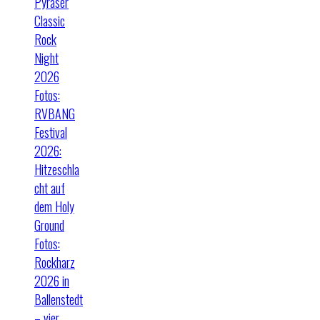
Pyraser
Classic
Rock
Night
2026
Fotos:
RVBANG
Festival
2026:
Hitzeschla
cht auf
dem Holy
Ground
Fotos:
Rockharz
2026 in
Ballenstedt
– vier