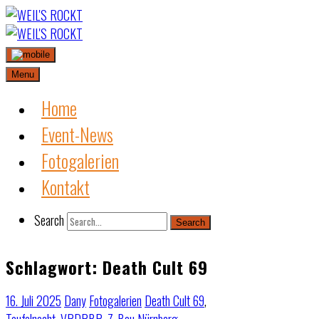
Skip
to
content
Menu
Home
Event-News
Fotogalerien
Kontakt
Search
Search
Schlagwort:
Death Cult 69
16. Juli 2025
Dany
Fotogalerien
Death Cult 69
,