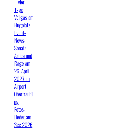
– vier
Tage
Vollgas am
Flugplatz
Event-
News:
Sonata
Artica und
Rage am
26. April
2027 im
Airport
Obertraubli
ng
Fotos:
Lieder am
See 2026