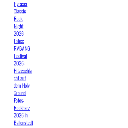
Pyraser
Classic
Rock
Night
2026
Fotos:
RVBANG
Festival
2026:
Hitzeschla
cht auf
dem Holy
Ground
Fotos:
Rockharz
2026 in
Ballenstedt