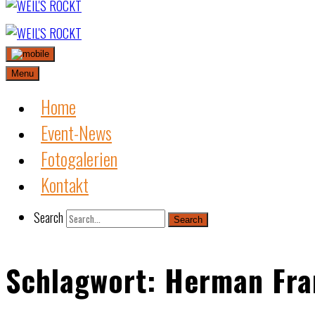
Skip
to
content
Menu
Home
Event-News
Fotogalerien
Kontakt
Search
Search
Schlagwort:
Herman Fra