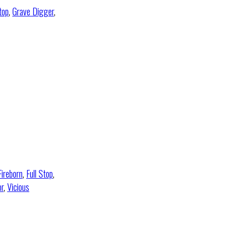
top
,
Grave Digger
,
Fireborn
,
Full Stop
,
or
,
Vicious