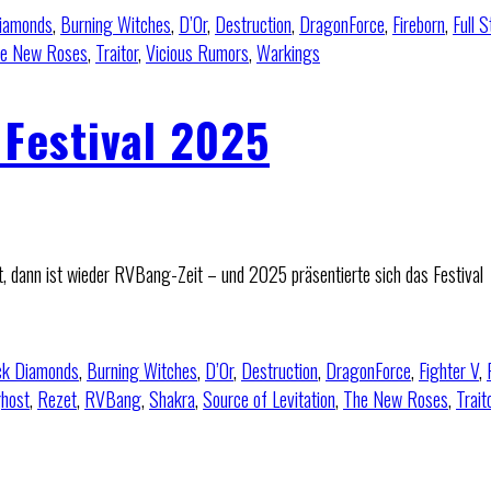
iamonds
,
Burning Witches
,
D’Or
,
Destruction
,
DragonForce
,
Fireborn
,
Full S
e New Roses
,
Traitor
,
Vicious Rumors
,
Warkings
Festival 2025
, dann ist wieder RVBang-Zeit – und 2025 präsentierte sich das Festival
ck Diamonds
,
Burning Witches
,
D’Or
,
Destruction
,
DragonForce
,
Fighter V
,
host
,
Rezet
,
RVBang
,
Shakra
,
Source of Levitation
,
The New Roses
,
Trait