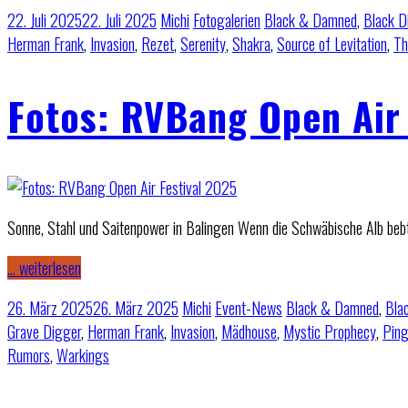
22. Juli 2025
22. Juli 2025
Michi
Fotogalerien
Black & Damned
,
Black D
Herman Frank
,
Invasion
,
Rezet
,
Serenity
,
Shakra
,
Source of Levitation
,
Th
Fotos: RVBang Open Air 
Sonne, Stahl und Saitenpower in Balingen Wenn die Schwäbische Alb bebt
… weiterlesen
26. März 2025
26. März 2025
Michi
Event-News
Black & Damned
,
Bla
Grave Digger
,
Herman Frank
,
Invasion
,
Mädhouse
,
Mystic Prophecy
,
Ping
Rumors
,
Warkings