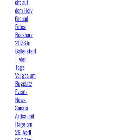
cht auf
dem Holy
Ground
Fotos:
Rockharz
2026 in
Ballenstedt
– vier
Tage
Vollgas am
Flugplatz
Event-
News:
Sonata
Artica und
Rage am
26. April