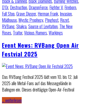
Black & Damned
,
Black Diamonds
,
Burning Witches
,
D’Or
,
Destruction
,
DragonForce
,
Fighter V
,
Fireborn
,
Full Stop
,
Grave Digger
,
Herman Frank
,
Invasion
,
Mädhouse
,
Mystic Prophecy
,
Pinghost
,
Rezet
,
RVBang
,
Shakra
,
Source of Levitation
,
The New
Roses
,
Traitor
,
Vicious Rumors
,
Warkings
Event News: RVBang Open Air
Festvial 2025
Das RVBang Festival 2025 lädt vom 10. bis 12. Juli
2025 alle Metal-Fans auf das Messegelände in
Balingen ein. Dieses dreitägige Open-Air-Festival
… weiterlesen