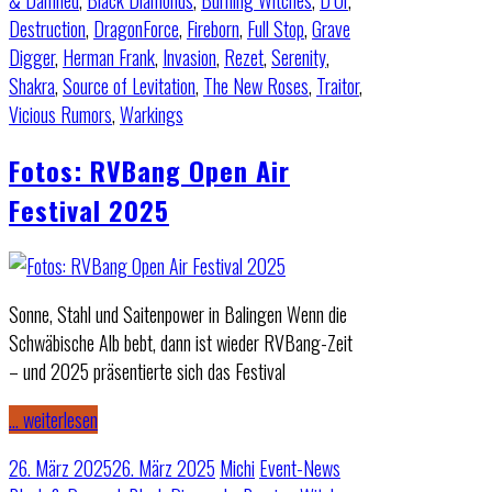
& Damned
,
Black Diamonds
,
Burning Witches
,
D’Or
,
Destruction
,
DragonForce
,
Fireborn
,
Full Stop
,
Grave
Digger
,
Herman Frank
,
Invasion
,
Rezet
,
Serenity
,
Shakra
,
Source of Levitation
,
The New Roses
,
Traitor
,
Vicious Rumors
,
Warkings
Fotos: RVBang Open Air
Festival 2025
Sonne, Stahl und Saitenpower in Balingen Wenn die
Schwäbische Alb bebt, dann ist wieder RVBang-Zeit
– und 2025 präsentierte sich das Festival
… weiterlesen
26. März 2025
26. März 2025
Michi
Event-News