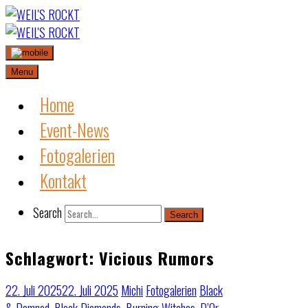
Skip
to
content
Menu
Home
Event-News
Fotogalerien
Kontakt
Search
Search
Schlagwort:
Vicious Rumors
22. Juli 2025
22. Juli 2025
Michi
Fotogalerien
Black