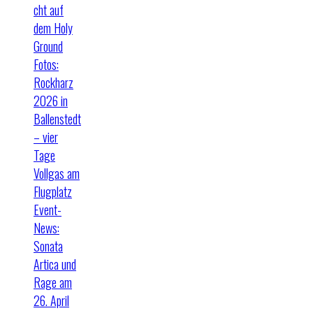
cht auf
dem Holy
Ground
Fotos:
Rockharz
2026 in
Ballenstedt
– vier
Tage
Vollgas am
Flugplatz
Event-
News:
Sonata
Artica und
Rage am
26. April