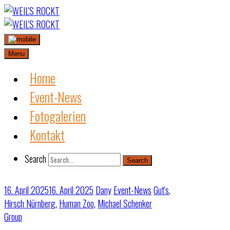
Skip
to
content
Menu
Home
Event-News
Fotogalerien
Kontakt
Search
Search
16. April 2025
16. April 2025
Dany
Event-News
Gut's
,
Hirsch Nürnberg
,
Human Zoo
,
Michael Schenker
Group