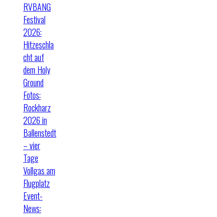
RVBANG
Festival
2026:
Hitzeschla
cht auf
dem Holy
Ground
Fotos:
Rockharz
2026 in
Ballenstedt
– vier
Tage
Vollgas am
Flugplatz
Event-
News: