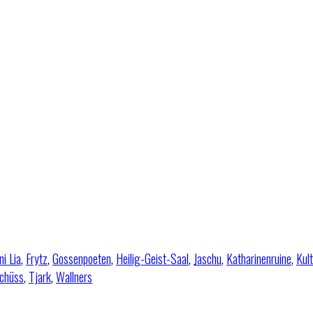
i Lia
,
Frytz
,
Gossenpoeten
,
Heilig-Geist-Saal
,
Jaschu
,
Katharinenruine
,
Kul
chüss
,
Tjark
,
Wallners