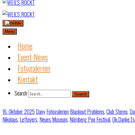
Skip
to
content
Menu
Home
Event-News
Fotogalerien
Kontakt
Search
Search
16. Oktober 2025
Dany
Fotogalerien
Blackout Problems
,
Club Stereo
,
Dan
Nikolaus
,
Leftovers
,
Neues Museum
,
Nürnberg Pop Festival
,
Ok.Danke.Ts