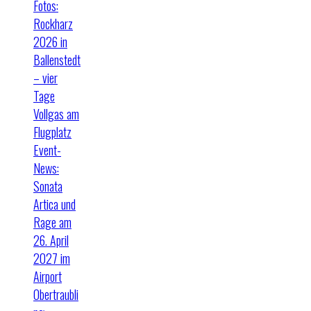
Fotos:
Rockharz
2026 in
Ballenstedt
– vier
Tage
Vollgas am
Flugplatz
Event-
News:
Sonata
Artica und
Rage am
26. April
2027 im
Airport
Obertraubli