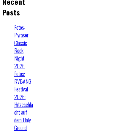
Recent
Posts
Fotos:
Pyraser
Classic
Rock
Night
2026
Fotos:
RVBANG
Festival
2026:
Hitzeschla
cht auf
dem Holy
Ground