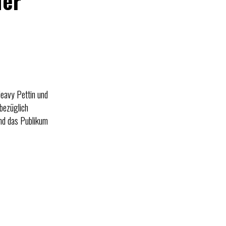
der
Heavy Pettin und
sbezüglich
und das Publikum