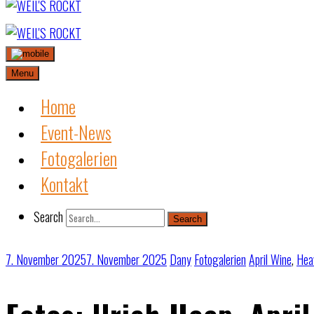
Skip
to
content
Menu
Home
Event-News
Fotogalerien
Kontakt
Search
Search
7. November 2025
7. November 2025
Dany
Fotogalerien
April Wine
,
Hea