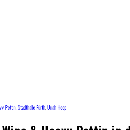
vy Pettin
,
Stadthalle Fürth
,
Uriah Heep