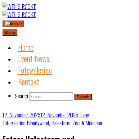
Skip
to
content
Menu
Home
Event-News
Fotogalerien
Kontakt
Search
Search
12. November 2025
12. November 2025
Dany
Fotogalerien
Bloodywood
,
Halestorm
,
Zenith München
Fotos: Halestorm und