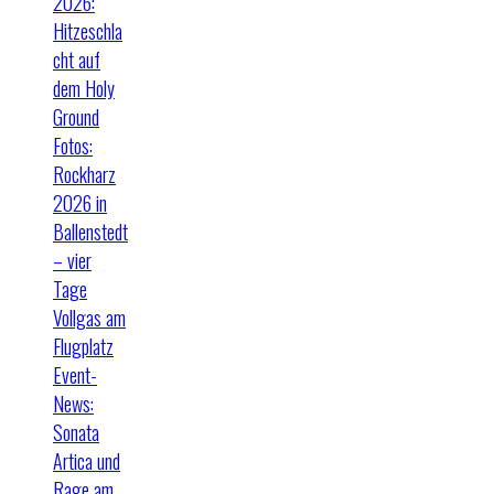
2026:
Hitzeschla
cht auf
dem Holy
Ground
Fotos:
Rockharz
2026 in
Ballenstedt
– vier
Tage
Vollgas am
Flugplatz
Event-
News:
Sonata
Artica und
Rage am