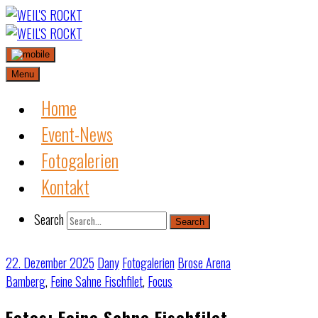
Skip
to
content
Menu
Home
Event-News
Fotogalerien
Kontakt
Search
Search
22. Dezember 2025
Dany
Fotogalerien
Brose Arena
Bamberg
,
Feine Sahne Fischfilet
,
Focus
Fotos: Feine Sahne Fischfilet