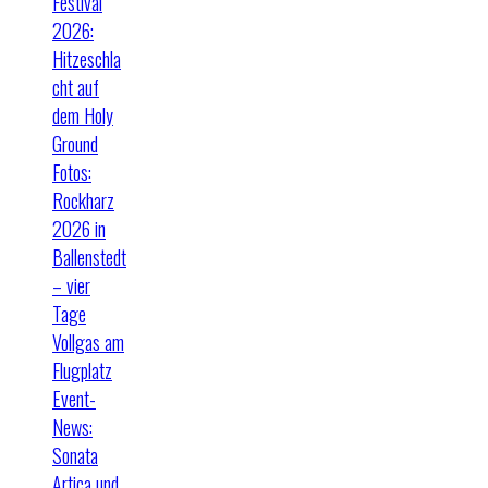
Festival
2026:
Hitzeschla
cht auf
dem Holy
Ground
Fotos:
Rockharz
2026 in
Ballenstedt
– vier
Tage
Vollgas am
Flugplatz
Event-
News:
Sonata
Artica und