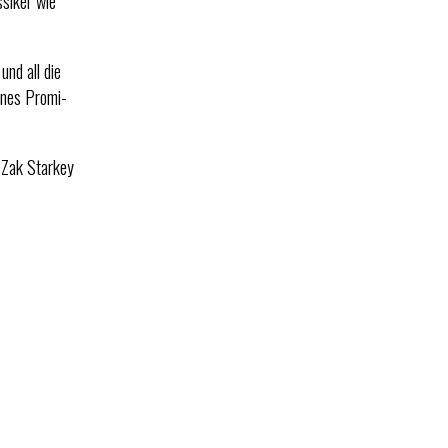
ssiker wie
und all die
ines Promi-
 Zak Starkey