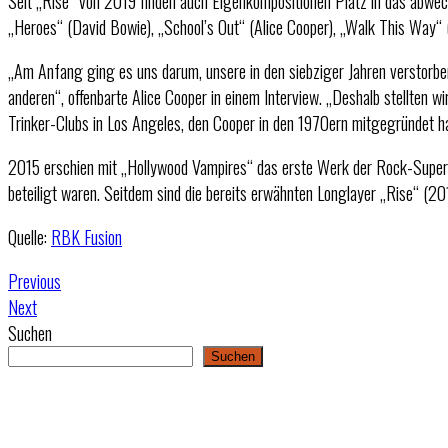
Seit „Rise“ von 2019 finden auch Eigenkompositionen Platz in das abwech
„Heroes“ (David Bowie), „School’s Out“ (Alice Cooper), „Walk This Way“ 
„Am Anfang ging es uns darum, unsere in den siebziger Jahren verstorbene
anderen“, offenbarte Alice Cooper in einem Interview. „Deshalb stellte
Trinker-Clubs in Los Angeles, den Cooper in den 1970ern mitgegründet ha
2015 erschien mit „Hollywood Vampires“ das erste Werk der Rock-Superg
beteiligt waren. Seitdem sind die bereits erwähnten Longlayer „Rise“ (201
Quelle:
RBK Fusion
Previous
Next
Suchen
Suchen