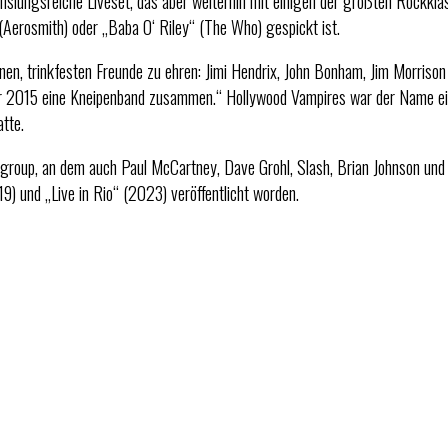
slungsreiche Liveset, das aber weiterhin mit einigen der größten Rockkla
(Aerosmith) oder „Baba O‘ Riley“ (The Who) gespickt ist.
n, trinkfesten Freunde zu ehren: Jimi Hendrix, John Bonham, Jim Morrison 
n wir 2015 eine Kneipenband zusammen.“ Hollywood Vampires war der Name e
tte.
roup, an dem auch Paul McCartney, Dave Grohl, Slash, Brian Johnson und
9) und „Live in Rio“ (2023) veröffentlicht worden.