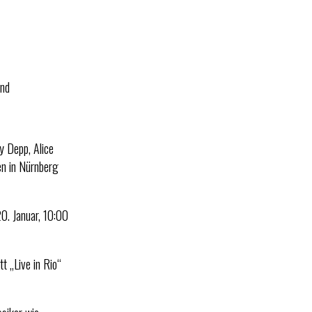
and
 Depp, Alice
en in Nürnberg
20. Januar, 10:00
t „Live in Rio“