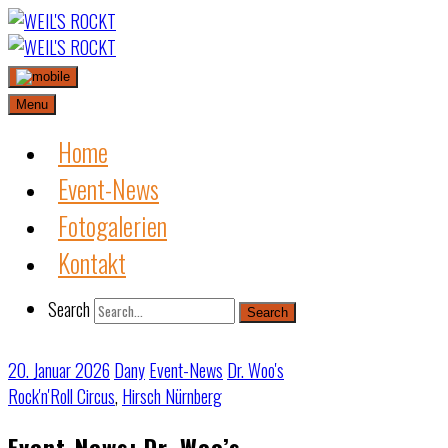
Skip
to
content
Menu
Home
Event-News
Fotogalerien
Kontakt
Search
Search
20. Januar 2026
Dany
Event-News
Dr. Woo's
Rock'n'Roll Circus
,
Hirsch Nürnberg
Event-News: Dr. Woo’s