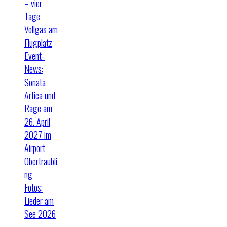
– vier
Tage
Vollgas am
Flugplatz
Event-
News:
Sonata
Artica und
Rage am
26. April
2027 im
Airport
Obertraubli
ng
Fotos:
Lieder am
See 2026