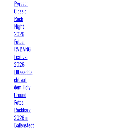
Pyraser
Classic
Rock
Night
2026
Fotos:
RVBANG
Festival
2026:
Hitzeschla
cht auf
dem Holy
Ground
Fotos:
Rockharz
2026 in
Ballenstedt