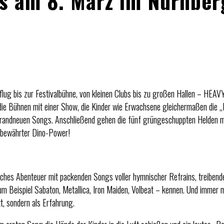
s am 8. März im Nürnber
lug bis zur Festivalbühne, von kleinen Clubs bis zu großen Hallen – HE
n die Bühnen mit einer Show, die Kinder wie Erwachsene gleichermaßen di
brandneuen Songs. Anschließend gehen die fünf grüngeschuppten Helden 
tbewährter Dino-Power!
sches Abenteuer mit packenden Songs voller hymnischer Refrains, treibender
zum Beispiel Sabaton, Metallica, Iron Maiden, Volbeat – kennen. Und immer m
t, sondern als Erfahrung.