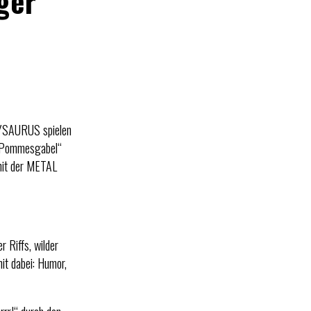
ger
AVYSAURUS spielen
e „Pommesgabel“
mit der METAL
 Riffs, wilder
it dabei: Humor,