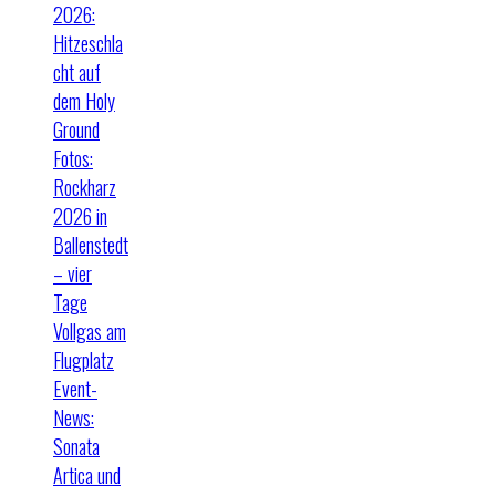
2026:
Hitzeschla
cht auf
dem Holy
Ground
Fotos:
Rockharz
2026 in
Ballenstedt
– vier
Tage
Vollgas am
Flugplatz
Event-
News:
Sonata
Artica und