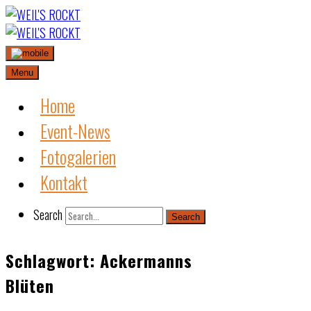
Skip
to
content
Menu
Home
Event-News
Fotogalerien
Kontakt
Search
Search
Schlagwort:
Ackermanns
Blüten