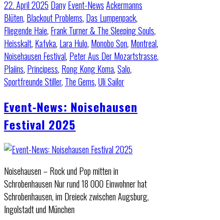
22. April 2025
Dany
Event-News
Ackermanns
Blüten
,
Blackout Problems
,
Das Lumpenpack
,
Fliegende Haie
,
Frank Turner & The Sleeping Souls
,
Heisskalt
,
Kafvka
,
Lara Hulo
,
Monobo Son
,
Montreal
,
Noisehausen Festival
,
Peter Aus Der Mozartstrasse
,
Plaiins
,
Principess
,
Rong Kong Koma
,
Salo
,
Sportfreunde Stiller
,
The Gems
,
Uli Sailor
Event-News: Noisehausen
Festival 2025
Noisehausen – Rock und Pop mitten in
Schrobenhausen Nur rund 18 000 Einwohner hat
Schrobenhausen, im Dreieck zwischen Augsburg,
Ingolstadt und München