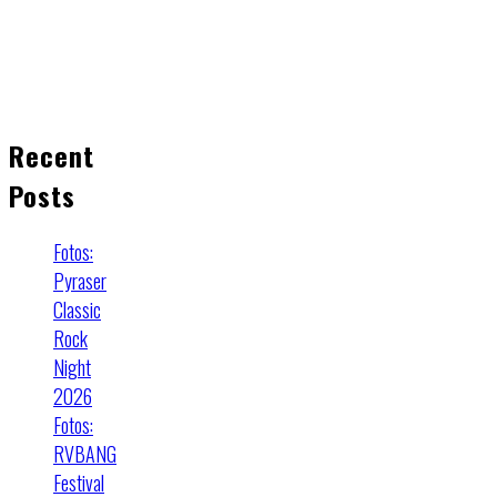
Recent
Posts
Fotos:
Pyraser
Classic
Rock
Night
2026
Fotos:
RVBANG
Festival