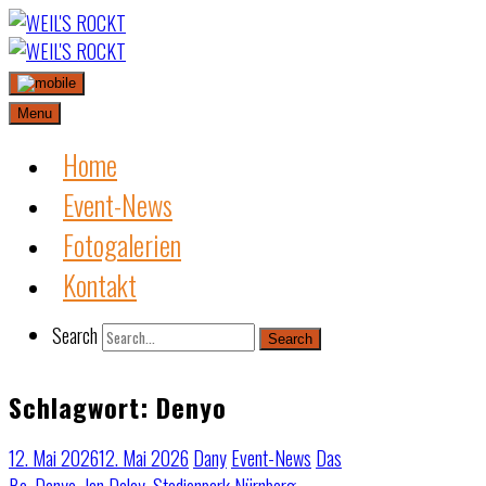
Skip
to
content
Menu
Home
Event-News
Fotogalerien
Kontakt
Search
Search
Schlagwort:
Denyo
12. Mai 2026
12. Mai 2026
Dany
Event-News
Das