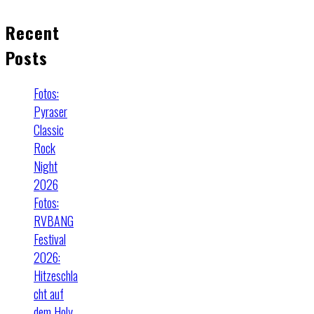
Recent
Posts
Fotos:
Pyraser
Classic
Rock
Night
2026
Fotos:
RVBANG
Festival
2026:
Hitzeschla
cht auf
dem Holy