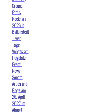
Ground
Fotos:
Rockharz
2026 in
Ballenstedt
– vier
Tage
Vollgas am
Flugplatz
Event-
News:
Sonata
Artica und
Rage am
26. April
2027 im
Airport