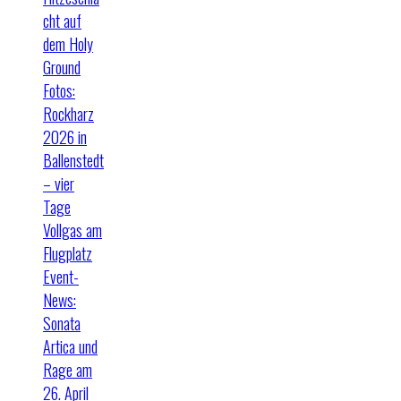
cht auf
dem Holy
Ground
Fotos:
Rockharz
2026 in
Ballenstedt
– vier
Tage
Vollgas am
Flugplatz
Event-
News:
Sonata
Artica und
Rage am
26. April