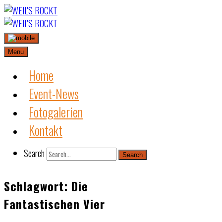
Skip
to
content
Menu
Home
Event-News
Fotogalerien
Kontakt
Search
Search
Schlagwort:
Die
Fantastischen Vier