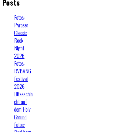
Posts
Fotos:
Pyraser
Classic
Rock
Night
2026
Fotos:
RVBANG
Festival
2026:
Hitzeschla
cht auf
dem Holy
Ground
Fotos: