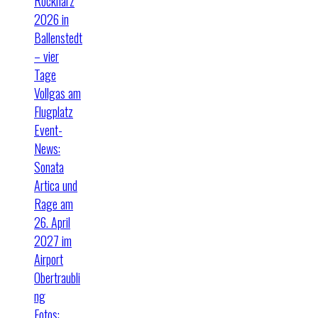
Rockharz
2026 in
Ballenstedt
– vier
Tage
Vollgas am
Flugplatz
Event-
News:
Sonata
Artica und
Rage am
26. April
2027 im
Airport
Obertraubli
ng
Fotos: