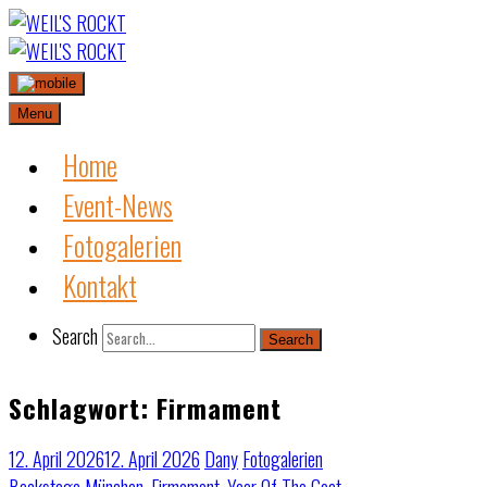
Skip
to
content
Menu
Home
Event-News
Fotogalerien
Kontakt
Search
Search
Schlagwort:
Firmament
12. April 2026
12. April 2026
Dany
Fotogalerien