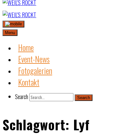
Skip
to
content
Menu
Home
Event-News
Fotogalerien
Kontakt
Search
Search
Schlagwort:
Lyf