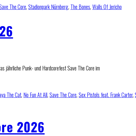
Save The Core
,
Stadionpark Nürnberg
,
The Bones
,
Walls Of Jericho
026
das jährliche Punk- und Hardcorefest Save The Core im
aya The Cat
,
No Fun At All
,
Save The Core
,
Sex Pistols feat. Frank Carter
,
ore 2026