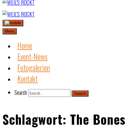
Skip
to
content
Menu
Home
Event-News
Fotogalerien
Kontakt
Search
Search
Schlagwort:
The Bones