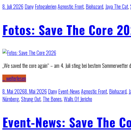
8. Juli 2026
Dany
Fotogalerien
Agnostic Front
,
Biohazard
,
Jaya The Cat
,
Fotos: Save The Core 2
„We saved the core again“ – am 4. Juli stieg bei bestem Sommerwetter 
… weiterlesen
8. Mai 2026
8. Mai 2026
Dany
Event-News
Agnostic Front
,
Biohazard
,
J
Nürnberg
,
Strung Out
,
The Bones
,
Walls Of Jericho
Event-News: Save The C