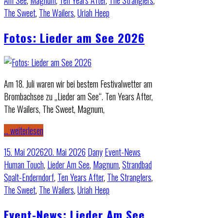
Am See
,
Magnum
,
Ten Years After
,
The Stranglers
,
The Sweet
,
The Wailers
,
Uriah Heep
Fotos: Lieder am See 2026
Am 18. Juli waren wir bei bestem Festivalwetter am
Brombachsee zu „Lieder am See“. Ten Years After,
The Wailers, The Sweet, Magnum,
… weiterlesen
15. Mai 2026
20. Mai 2026
Dany
Event-News
Human Touch
,
Lieder Am See
,
Magnum
,
Strandbad
Spalt-Enderndorf
,
Ten Years After
,
The Stranglers
,
The Sweet
,
The Wailers
,
Uriah Heep
Event-News: Lieder Am See