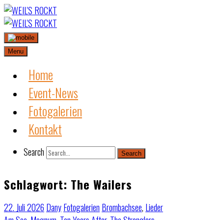
Skip
to
content
Menu
Home
Event-News
Fotogalerien
Kontakt
Search
Search
Schlagwort:
The Wailers
22. Juli 2026
Dany
Fotogalerien
Brombachsee
,
Lieder