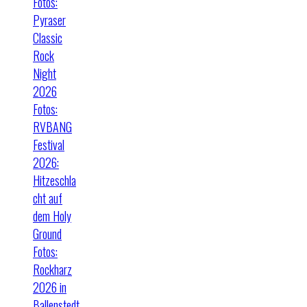
Fotos:
Pyraser
Classic
Rock
Night
2026
Fotos:
RVBANG
Festival
2026:
Hitzeschla
cht auf
dem Holy
Ground
Fotos:
Rockharz
2026 in
Ballenstedt