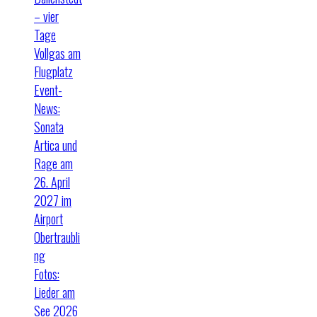
– vier
Tage
Vollgas am
Flugplatz
Event-
News:
Sonata
Artica und
Rage am
26. April
2027 im
Airport
Obertraubli
ng
Fotos:
Lieder am
See 2026