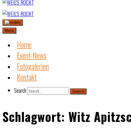
Skip
to
content
Menu
Home
Event-News
Fotogalerien
Kontakt
Search
Search
Schlagwort:
Witz Apitzs