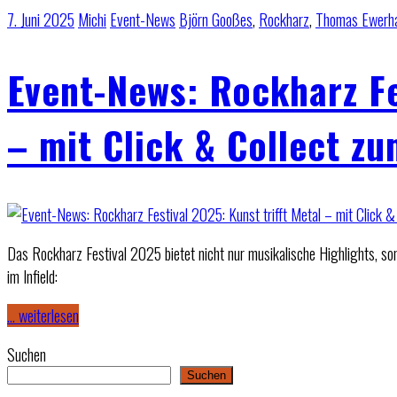
7. Juni 2025
Michi
Event-News
Björn Gooßes
,
Rockharz
,
Thomas Ewerh
Event-News: Rockharz Fe
– mit Click & Collect z
Das Rockharz Festival 2025 bietet nicht nur musikalische Highlights, son
im Infield:
… weiterlesen
Suchen
Suchen