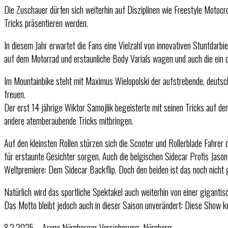
Die Zuschauer dürfen sich weiterhin auf Disziplinen wie Freestyle Motoc
Tricks präsentieren werden.
In diesem Jahr erwartet die Fans eine Vielzahl von innovativen Stuntdar
auf dem Motorrad und erstaunliche Body Varials wagen und auch die ein o
Im Mountainbike steht mit Maximus Wielopolski der aufstrebende, deutsch
freuen.
Der erst 14 jährige Wiktor Samojlik begeisterte mit seinen Tricks auf d
andere atemberaubende Tricks mitbringen.
Auf den kleinsten Rollen stürzen sich die Scooter und Rollerblade Fahre
für erstaunte Gesichter sorgen. Auch die belgischen Sidecar Profis Jason
Weltpremiere: Dem Sidecar Backflip. Doch den beiden ist das noch nich
Natürlich wird das sportliche Spektakel auch weiterhin von einer gigant
Das Motto bleibt jedoch auch in dieser Saison unverändert: Diese Show ke
8.2.2025 – Arena Nürnberger Versicherung, Nürnberg