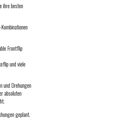
e ihre besten
p-Kombinationen
le Frontflip
flip und viele
ben und Drehungen
er absoluten
ht.
schungen geplant.