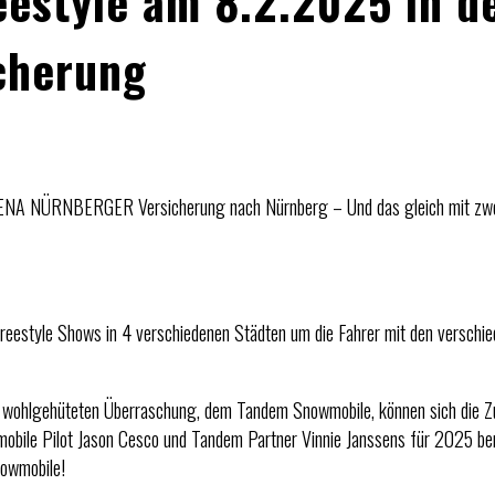
eestyle am 8.2.2025 in d
cherung
ARENA NÜRNBERGER Versicherung nach Nürnberg – Und das gleich mit zw
eestyle Shows in 4 verschiedenen Städten um die Fahrer mit den verschi
r wohlgehüteten Überraschung, dem Tandem Snowmobile, können sich die Z
ile Pilot Jason Cesco und Tandem Partner Vinnie Janssens für 2025 bere
nowmobile!