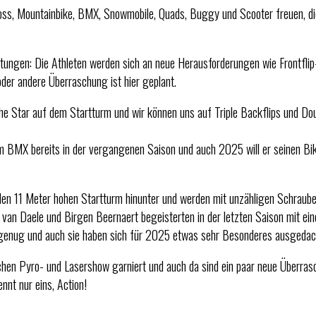
ross, Mountainbike, BMX, Snowmobile, Quads, Buggy und Scooter freuen, di
bietungen: Die Athleten werden sich an neue Herausforderungen wie Frontfli
der andere Überraschung ist hier geplant.
e Star auf dem Startturm und wir können uns auf Triple Backflips und Doub
em BMX bereits in der vergangenen Saison und auch 2025 will er seinen Bike
r den 11 Meter hohen Startturm hinunter und werden mit unzähligen Schrau
 van Daele und Birgen Beernaert begeisterten in der letzten Saison mit ein
t genug und auch sie haben sich für 2025 etwas sehr Besonderes ausgedac
ischen Pyro- und Lasershow garniert und auch da sind ein paar neue Überra
nnt nur eins, Action!