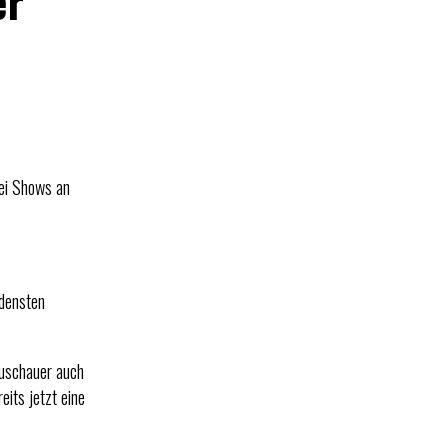
er
ei Shows an
edensten
uschauer auch
its jetzt eine