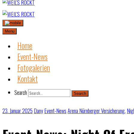
Skip
to
content
Menu
Home
Event-News
Fotogalerien
Kontakt
Search
Search
23. Januar 2025
Dany
Event-News
Arena Nürnberger Versicherung
,
Nig