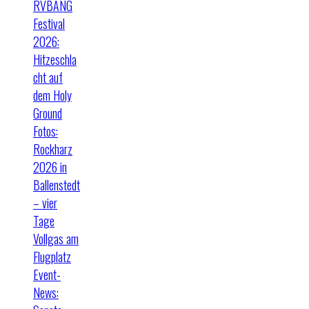
RVBANG
Festival
2026:
Hitzeschla
cht auf
dem Holy
Ground
Fotos:
Rockharz
2026 in
Ballenstedt
– vier
Tage
Vollgas am
Flugplatz
Event-
News: