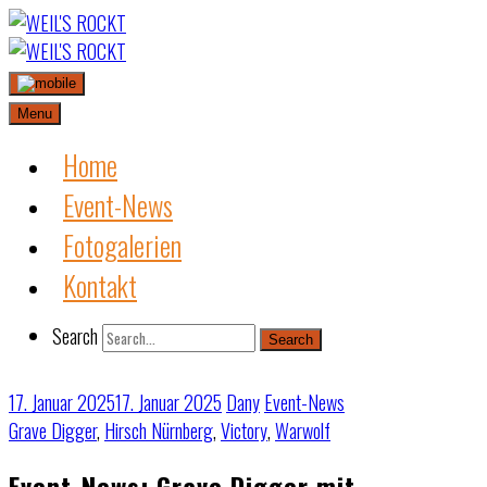
Skip
to
content
Menu
Home
Event-News
Fotogalerien
Kontakt
Search
Search
17. Januar 2025
17. Januar 2025
Dany
Event-News
Grave Digger
,
Hirsch Nürnberg
,
Victory
,
Warwolf
Event-News: Grave Digger mit