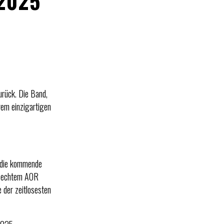
.2025
rück. Die Band,
rem einzigartigen
t die kommende
in echtem AOR
 der zeitlosesten