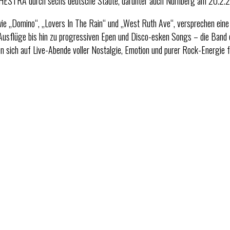
TRA durch sechs deutsche Städte, darunter auch Nürnberg am 20.2.
„Domino“, „Lovers In The Rain“ und „West Ruth Ave“, versprechen eine 
e Ausflüge bis hin zu progressiven Epen und Disco-esken Songs – die Band
sich auf Live-Abende voller Nostalgie, Emotion und purer Rock-Energie f