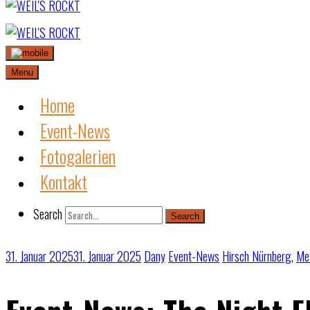
Skip
to
content
Menu
Home
Event-News
Fotogalerien
Kontakt
Search
Search
31. Januar 2025
31. Januar 2025
Dany
Event-News
Hirsch Nürnberg
,
Met