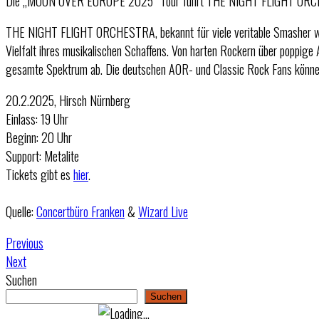
Die „MOON OVER EUROPE 2025“ Tour führt THE NIGHT FLIGHT ORCHES
THE NIGHT FLIGHT ORCHESTRA, bekannt für viele veritable Smasher wie 
Vielfalt ihres musikalischen Schaffens. Von harten Rockern über poppig
gesamte Spektrum ab. Die deutschen AOR- und Classic Rock Fans können 
20.2.2025, Hirsch Nürnberg
Einlass: 19 Uhr
Beginn: 20 Uhr
Support: Metalite
Tickets gibt es
hier
.
Quelle:
Concertbüro Franken
&
Wizard Live
Previous
Next
Suchen
Suchen