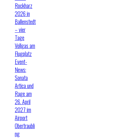
Rockharz
2026 in
Ballenstedt
– vier
Tage
Vollgas am
Flugplatz
Event-
News:
Sonata
Artica und
Rage am
26. April
2027 im
Airport
Obertraubli
ng