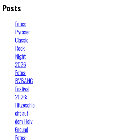
Posts
Fotos:
Pyraser
Classic
Rock
Night
2026
Fotos:
RVBANG
Festival
2026:
Hitzeschla
cht auf
dem Holy
Ground
Fotos: