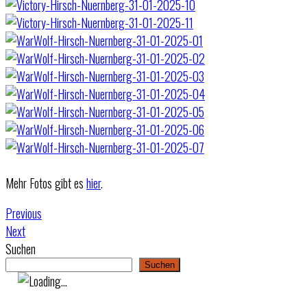
Mehr Fotos gibt es
hier
.
Previous
Next
Suchen
Suchen