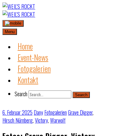
Skip
to
content
Menu
Home
Event-News
Fotogalerien
Kontakt
Search
Search
6. Februar 2025
Dany
Fotogalerien
Grave Digger
,
Hirsch Nürnberg
,
Victory
,
Warwolf
Fotos: Grave Digger, Victory